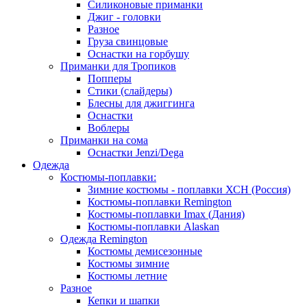
Силиконовые приманки
Джиг - головки
Разное
Груза свинцовые
Оснастки на горбушу
Приманки для Тропиков
Попперы
Стики (слайдеры)
Блесны для джиггинга
Оснастки
Воблеры
Приманки на сома
Оснастки Jenzi/Dega
Одежда
Костюмы-поплавки:
Зимние костюмы - поплавки ХСН (Россия)
Костюмы-поплавки Remington
Костюмы-поплавки Imax (Дания)
Костюмы-поплавки Alaskan
Одежда Remington
Костюмы демисезонные
Костюмы зимние
Костюмы летние
Разное
Кепки и шапки