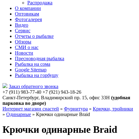
Распродажа
О компании
Оптовикам
Фотогалерея
Видео
Сервис
Отчеты о рыбалке
Обзоры
СМИ о нас
Новости
Пресноводная рыбалка
Рыбалка на сома
Google Sitemap
Рыбалка на горбушу
Заказ обратного звонка
+7 (911) 983-77-40
‭+7 (921) 943-18-26
‭
Санкт-Петербург, Владимирский пр. 15, офис 33Н
(удобная
парковка во дворе)
Интернет магазин снастей
»
Фурнитура
»
Крючки, тройники
»
Одинарные
»
Крючки одинарные Braid
Крючки одинарные Braid