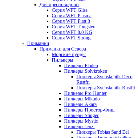
Для пресноводной
Серия WFT Gliss
Серия WFT Plasma
Серия WFT First 8
Серия WFT Tungsten
Серия WFT 8.0 KG
Серия WFT Strong
Приманки
Приманки для Севера
Морские пунды
Пилькеры
Пилкеры Fladen
Пилкеры Solvkroken
Пилкеры Svenskepilk Deco
Rustfri
Пилкеры Svenskepilk Rustfri
Пилкеры Pro-Hunter
Пилкеры Mikado
Пилкеры Akara
Пилкеры Простор-Фиш
Пилкеры Stinger
Пилкеры Mystic
Пилкеры Jenzi
Пилкеры Tobias Sand Eel
Пилкеры Twin-assist pilker