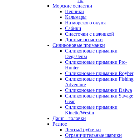
гр.
Морские оснастки
Перчики
Кальмары
На морского окуня
Сабики
Снасточки с наживкой
Донные оснастки
Силиконовые приманки
Силиконовые приманки
Dega/Jenzi
Силиконовые приманки Pro-
Hunter
Силиконовые приманки Royber
Силиконовые приманки Fishing
Adventure
Силиконовые приманки Daiwa
Силиконовые приманки Savage
Gear
Силиконовые приманки
Kinetic/Westin
Джиг - головки
Разное
Ленты/Трубочки
Ограничительные шарики