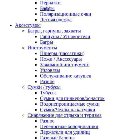
Перчатки
Баффы
Поляризационные очки
Летняя одежда
Аксессуары
Багры, гарпуны, захваты
Гарпуны / Успокоители
Багры
Инструменты
Плиеры (пассатижи)
Ножи / Акссесуары
Зажимной инструмент
Узловязы
Обслуживание катушек
Разное
Сумки / тубусы
Тубусы
Сумки для пилкеров/оснасток
Водонепроницаемые сумки
Сумки/Чехлы на катушки
Снаряжение для отдыха и туризма
Разное
Переносные холодильники
Держатели для удилищ
Газовые балоны