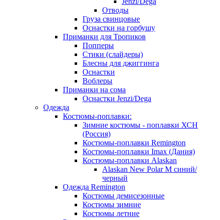
Jenzi/Dega
Отводы
Груза свинцовые
Оснастки на горбушу
Приманки для Тропиков
Попперы
Стики (слайдеры)
Блесны для джиггинга
Оснастки
Воблеры
Приманки на сома
Оснастки Jenzi/Dega
Одежда
Костюмы-поплавки:
Зимние костюмы - поплавки ХСН
(Россия)
Костюмы-поплавки Remington
Костюмы-поплавки Imax (Дания)
Костюмы-поплавки Alaskan
Alaskan New Polar M синий/
черный
Одежда Remington
Костюмы демисезонные
Костюмы зимние
Костюмы летние