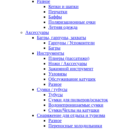
Разное
Кепки и шапки
Перчатки
Баффы
Поляризационные очки
Летняя одежда
Аксессуары
Багры, гарпуны, захваты
Гарпуны / Успокоители
Багры
Инструменты
Плиеры (пассатижи)
Ножи / Акссесуары
Зажимной инструмент
Узловязы
Обслуживание катушек
Разное
Сумки / тубусы
Тубусы
Сумки для пилкеров/оснасток
Водонепроницаемые сумки
Сумки/Чехлы на катушки
Снаряжение для отдыха и туризма
Разное
Переносные холодильники