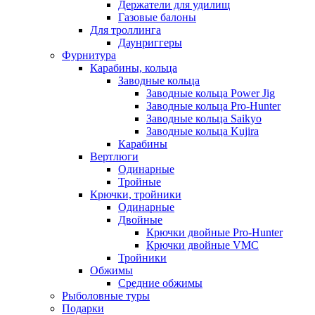
Держатели для удилищ
Газовые балоны
Для троллинга
Даунриггеры
Фурнитура
Карабины, кольца
Заводные кольца
Заводные кольца Power Jig
Заводные кольца Pro-Hunter
Заводные кольца Saikyo
Заводные кольца Kujira
Карабины
Вертлюги
Одинарные
Тройные
Крючки, тройники
Одинарные
Двойные
Крючки двойные Pro-Hunter
Крючки двойные VMC
Тройники
Обжимы
Средние обжимы
Рыболовные туры
Подарки