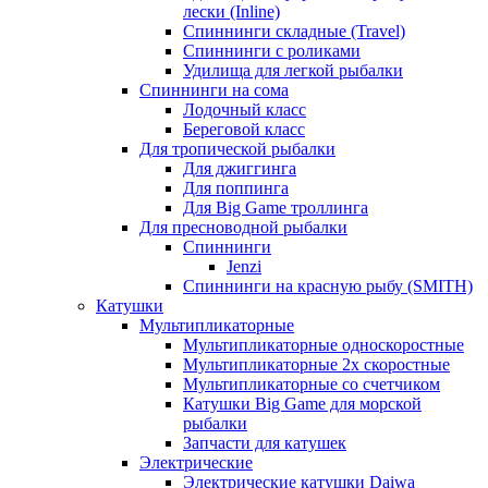
лески (Inline)
Спиннинги складные (Travel)
Спиннинги с роликами
Удилища для легкой рыбалки
Спиннинги на сома
Лодочный класс
Береговой класс
Для тропической рыбалки
Для джиггинга
Для поппинга
Для Big Game троллинга
Для пресноводной рыбалки
Спиннинги
Jenzi
Спиннинги на красную рыбу (SMITH)
Катушки
Мультипликаторные
Мультипликаторные односкоростные
Мультипликаторные 2х скоростные
Мультипликаторные со счетчиком
Катушки Big Game для морской
рыбалки
Запчасти для катушек
Электрические
Электрические катушки Daiwa