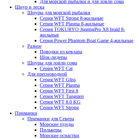
Для морской рыбалки и для ловли сома
Шнур и леска
Шнуры для морской рыбалки
Серия WFT Strong 8-жильные
Серия WFT Plasma 8-жильные
Серия TOKURYO JiggingPro X8 braid 8-
жильные
Серия Power Phantom Boat Game 4-жильные
Разное
Поводки из кевлара
Шок-лидеры
Шнуры для ловли сома
Серия WFT Cat
Для пресноводной
Серия WFT Gliss
Серия WFT Plasma
Серия WFT First 8
Серия WFT Tungsten
Серия WFT 8.0 KG
Серия WFT Strong
Приманки
Приманки для Севера
Морские пунды
Пилькеры
Морские оснастки