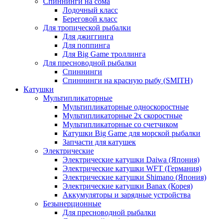
Спиннинги на сома
Лодочный класс
Береговой класс
Для тропической рыбалки
Для джиггинга
Для поппинга
Для Big Game троллинга
Для пресноводной рыбалки
Спиннинги
Спиннинги на красную рыбу (SMITH)
Катушки
Мультипликаторные
Мультипликаторные односкоростные
Мультипликаторные 2х скоростные
Мультипликаторные со счетчиком
Катушки Big Game для морской рыбалки
Запчасти для катушек
Электрические
Электрические катушки Daiwa (Япония)
Электрические катушки WFT (Германия)
Электрические катушки Shimano (Япония)
Электрические катушки Banax (Корея)
Аккумуляторы и зарядные устройства
Безынерционные
Для пресноводной рыбалки