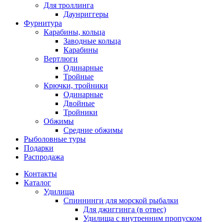
Для троллинга
Даунриггеры
Фурнитура
Карабины, кольца
Заводные кольца
Карабины
Вертлюги
Одинарные
Тройные
Крючки, тройники
Одинарные
Двойные
Тройники
Обжимы
Средние обжимы
Рыболовные туры
Подарки
Распродажа
Контакты
Каталог
Удилища
Спиннинги для морской рыбалки
Для джиггинга (в отвес)
Удилища с внутренним пропуском