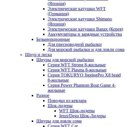
(Япония)
Электрические катушки WFT
(Германия)
Электрические катушки Shimano
(Япония)
Электрические катушки Banax (Корея)
Аккумуляторы и зарядные устройства
Безынерционные
Для пресноводной рыбалки
Для морской рыбалки и для ловли сома
Шнур и леска
Шнуры для морской рыбалки
Серия WFT Strong 8-жильные
Серия WFT Plasma 8-жильные
Серия TOKURYO JiggingPro X8 braid
8-жильные
Серия Power Phantom Boat Game 4-
жильные
Разное
Поводки из кевлара
Шок-лидеры
WFT Шок-лидеры
Jenzi/Dega Шок-Лидеры
Шнуры для ловли сома
Серия WFT Cat