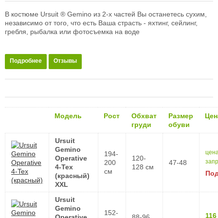
В костюме Ursuit ® Gemino из 2-х частей Вы останетесь сухим,
независимо от того, что есть Ваша страсть - яхтинг, сейлинг,
гребля, рыбалка или фотосъемка на воде
Подробнее
Отзывы
Модель
Рост
Обхват
Размер
Цен
груди
обуви
Ursuit
Gemino
цена
194-
Operative
120-
зап
200
47-48
4-Tex
128 см
см
Под
(красный)
XXL
Ursuit
Gemino
152-
116
Operative
88-96