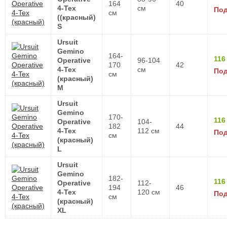
164
40
4-Tex
см
Под
см
((красный)
S
Ursuit
Gemino
164-
116
Operative
96-104
170
42
4-Tex
см
Под
см
(красный)
M
Ursuit
Gemino
170-
116
Operative
104-
182
44
4-Tex
112 см
Под
см
(красный)
L
Ursuit
Gemino
182-
116
Operative
112-
194
46
4-Tex
120 см
Под
см
(красный)
XL