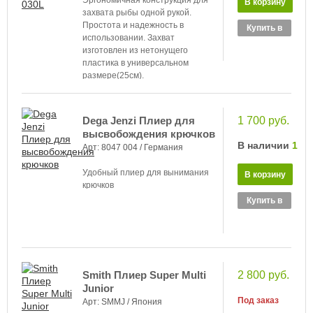
Эргономичная конструкция для
захвата рыбы одной рукой.
Простота и надежность в
Купить в
использовании. Захват
1 клик
изготовлен из нетонущего
пластика в универсальном
размере(25см).
Dega Jenzi Плиер для
1 700 руб.
высвобождения крючков
В наличии
1
Арт: 8047 004 /
Германия
Удобный плиер для вынимания
крючков
Купить в
1 клик
Smith Плиер Super Multi
2 800 руб.
Junior
Под заказ
Арт: SMMJ /
Япония