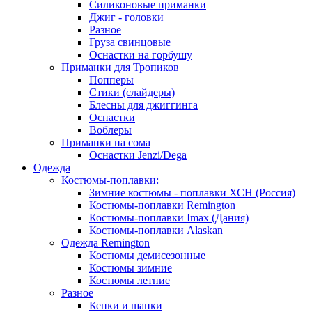
Силиконовые приманки
Джиг - головки
Разное
Груза свинцовые
Оснастки на горбушу
Приманки для Тропиков
Попперы
Стики (слайдеры)
Блесны для джиггинга
Оснастки
Воблеры
Приманки на сома
Оснастки Jenzi/Dega
Одежда
Костюмы-поплавки:
Зимние костюмы - поплавки ХСН (Россия)
Костюмы-поплавки Remington
Костюмы-поплавки Imax (Дания)
Костюмы-поплавки Alaskan
Одежда Remington
Костюмы демисезонные
Костюмы зимние
Костюмы летние
Разное
Кепки и шапки