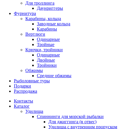
Для троллинга
Даунриггеры
Фурнитура
Карабины, кольца
Заводные кольца
Карабины
Вертлюги
Одинарные
Тройные
Крючки, тройники
Одинарные
Двойные
Тройники
Обжимы
Средние обжимы
Рыболовные туры
Подарки
Распродажа
Контакты
Каталог
Удилища
Спиннинги для морской рыбалки
Для джиггинга (в отвес)
Удилища с внутренним пропуском