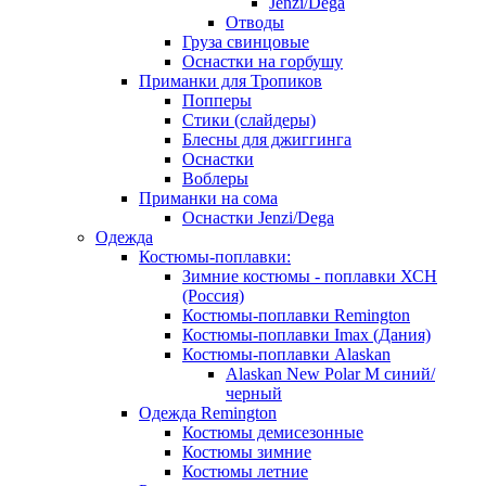
Jenzi/Dega
Отводы
Груза свинцовые
Оснастки на горбушу
Приманки для Тропиков
Попперы
Стики (слайдеры)
Блесны для джиггинга
Оснастки
Воблеры
Приманки на сома
Оснастки Jenzi/Dega
Одежда
Костюмы-поплавки:
Зимние костюмы - поплавки ХСН
(Россия)
Костюмы-поплавки Remington
Костюмы-поплавки Imax (Дания)
Костюмы-поплавки Alaskan
Alaskan New Polar M синий/
черный
Одежда Remington
Костюмы демисезонные
Костюмы зимние
Костюмы летние