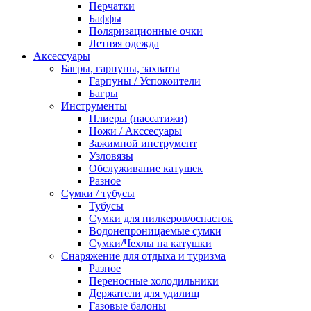
Перчатки
Баффы
Поляризационные очки
Летняя одежда
Аксессуары
Багры, гарпуны, захваты
Гарпуны / Успокоители
Багры
Инструменты
Плиеры (пассатижи)
Ножи / Акссесуары
Зажимной инструмент
Узловязы
Обслуживание катушек
Разное
Сумки / тубусы
Тубусы
Сумки для пилкеров/оснасток
Водонепроницаемые сумки
Сумки/Чехлы на катушки
Снаряжение для отдыха и туризма
Разное
Переносные холодильники
Держатели для удилищ
Газовые балоны