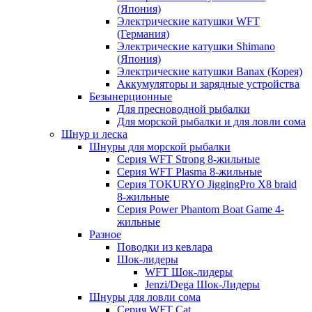
(Япония)
Электрические катушки WFT
(Германия)
Электрические катушки Shimano
(Япония)
Электрические катушки Banax (Корея)
Аккумуляторы и зарядные устройства
Безынерционные
Для пресноводной рыбалки
Для морской рыбалки и для ловли сома
Шнур и леска
Шнуры для морской рыбалки
Серия WFT Strong 8-жильные
Серия WFT Plasma 8-жильные
Серия TOKURYO JiggingPro X8 braid
8-жильные
Серия Power Phantom Boat Game 4-
жильные
Разное
Поводки из кевлара
Шок-лидеры
WFT Шок-лидеры
Jenzi/Dega Шок-Лидеры
Шнуры для ловли сома
Серия WFT Cat