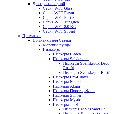
Для пресноводной
Серия WFT Gliss
Серия WFT Plasma
Серия WFT First 8
Серия WFT Tungsten
Серия WFT 8.0 KG
Серия WFT Strong
Приманки
Приманки для Севера
Морские пунды
Пилькеры
Пилкеры Fladen
Пилкеры Solvkroken
Пилкеры Svenskepilk Deco
Rustfri
Пилкеры Svenskepilk Rustfri
Пилкеры Pro-Hunter
Пилкеры Mikado
Пилкеры Akara
Пилкеры Простор-Фиш
Пилкеры Stinger
Пилкеры Mystic
Пилкеры Jenzi
Пилкеры Tobias Sand Eel
Пилкеры Twin-assist pilker