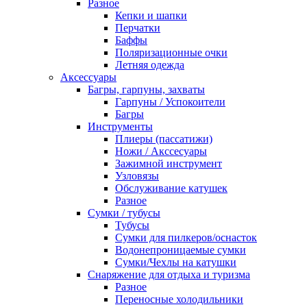
Разное
Кепки и шапки
Перчатки
Баффы
Поляризационные очки
Летняя одежда
Аксессуары
Багры, гарпуны, захваты
Гарпуны / Успокоители
Багры
Инструменты
Плиеры (пассатижи)
Ножи / Акссесуары
Зажимной инструмент
Узловязы
Обслуживание катушек
Разное
Сумки / тубусы
Тубусы
Сумки для пилкеров/оснасток
Водонепроницаемые сумки
Сумки/Чехлы на катушки
Снаряжение для отдыха и туризма
Разное
Переносные холодильники