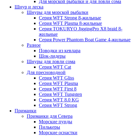
Для морской рыбалки и для ловли сома
Шнур и леска
Шнуры для морской рыбалки
Серия WFT Strong 8-жильные
Серия WFT Plasma 8-жильные
Серия TOKURYO JiggingPro X8 braid 8-
жильные
Серия Power Phantom Boat Game 4-жильные
Разное
Поводки из кевлара
Шок-лидеры
Шнуры для ловли сома
Серия WFT Cat
Для пресноводной
Серия WFT Gliss
Серия WFT Plasma
Серия WFT First 8
Серия WFT Tungsten
Серия WFT 8.0 KG
Серия WFT Strong
Приманки
Приманки для Севера
Морские пунды
Пилькеры
Морские оснастки