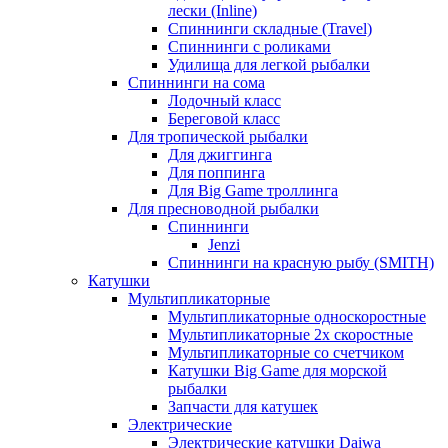
лески (Inline)
Спиннинги складные (Travel)
Спиннинги с роликами
Удилища для легкой рыбалки
Спиннинги на сома
Лодочный класс
Береговой класс
Для тропической рыбалки
Для джиггинга
Для поппинга
Для Big Game троллинга
Для пресноводной рыбалки
Спиннинги
Jenzi
Спиннинги на красную рыбу (SMITH)
Катушки
Мультипликаторные
Мультипликаторные односкоростные
Мультипликаторные 2х скоростные
Мультипликаторные со счетчиком
Катушки Big Game для морской
рыбалки
Запчасти для катушек
Электрические
Электрические катушки Daiwa