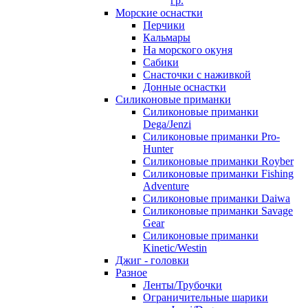
гр.
Морские оснастки
Перчики
Кальмары
На морского окуня
Сабики
Снасточки с наживкой
Донные оснастки
Силиконовые приманки
Силиконовые приманки
Dega/Jenzi
Силиконовые приманки Pro-
Hunter
Силиконовые приманки Royber
Силиконовые приманки Fishing
Adventure
Силиконовые приманки Daiwa
Силиконовые приманки Savage
Gear
Силиконовые приманки
Kinetic/Westin
Джиг - головки
Разное
Ленты/Трубочки
Ограничительные шарики