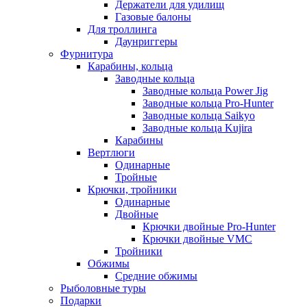
Держатели для удилищ
Газовые балоны
Для троллинга
Даунриггеры
Фурнитура
Карабины, кольца
Заводные кольца
Заводные кольца Power Jig
Заводные кольца Pro-Hunter
Заводные кольца Saikyo
Заводные кольца Kujira
Карабины
Вертлюги
Одинарные
Тройные
Крючки, тройники
Одинарные
Двойные
Крючки двойные Pro-Hunter
Крючки двойные VMC
Тройники
Обжимы
Средние обжимы
Рыболовные туры
Подарки