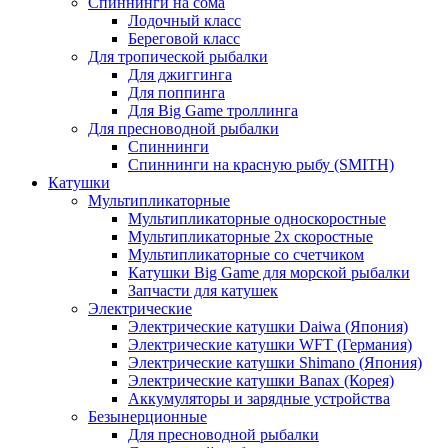
Спиннинги на сома
Лодочный класс
Береговой класс
Для тропической рыбалки
Для джиггинга
Для поппинга
Для Big Game троллинга
Для пресноводной рыбалки
Спиннинги
Спиннинги на красную рыбу (SMITH)
Катушки
Мультипликаторные
Мультипликаторные односкоростные
Мультипликаторные 2х скоростные
Мультипликаторные со счетчиком
Катушки Big Game для морской рыбалки
Запчасти для катушек
Электрические
Электрические катушки Daiwa (Япония)
Электрические катушки WFT (Германия)
Электрические катушки Shimano (Япония)
Электрические катушки Banax (Корея)
Аккумуляторы и зарядные устройства
Безынерционные
Для пресноводной рыбалки