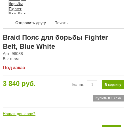
Дал
Отправить другу
Печать
Braid Пояс для борьбы Fighter
Belt, Blue White
Арт: 96088
Вьетнам
Под заказ
3 840 руб.
В корзину
Кол-во:
Купить в 1 клик
Нашли дешевле?