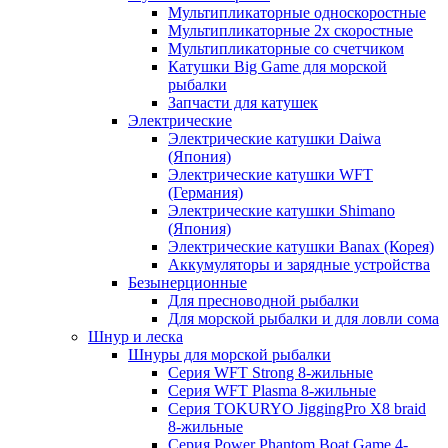
Мультипликаторные односкоростные
Мультипликаторные 2х скоростные
Мультипликаторные со счетчиком
Катушки Big Game для морской
рыбалки
Запчасти для катушек
Электрические
Электрические катушки Daiwa
(Япония)
Электрические катушки WFT
(Германия)
Электрические катушки Shimano
(Япония)
Электрические катушки Banax (Корея)
Аккумуляторы и зарядные устройства
Безынерционные
Для пресноводной рыбалки
Для морской рыбалки и для ловли сома
Шнур и леска
Шнуры для морской рыбалки
Серия WFT Strong 8-жильные
Серия WFT Plasma 8-жильные
Серия TOKURYO JiggingPro X8 braid
8-жильные
Серия Power Phantom Boat Game 4-