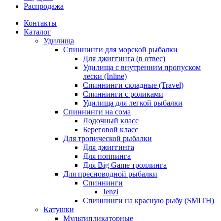
Распродажа
Контакты
Каталог
Удилища
Спиннинги для морской рыбалки
Для джиггинга (в отвес)
Удилища с внутренним пропуском
лески (Inline)
Спиннинги складные (Travel)
Спиннинги с роликами
Удилища для легкой рыбалки
Спиннинги на сома
Лодочный класс
Береговой класс
Для тропической рыбалки
Для джиггинга
Для поппинга
Для Big Game троллинга
Для пресноводной рыбалки
Спиннинги
Jenzi
Спиннинги на красную рыбу (SMITH)
Катушки
Мультипликаторные