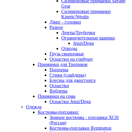
Силиконовые приманки Savage
Gear
Силиконовые приманки
Kinetic/Westin
Джиг - головки
Разное
Ленты/Трубочки
Ограничительные шарики
Jenzi/Dega
Отводы
Груза свинцовые
Оснастки на горбушу
Приманки для Тропиков
Попперы
Стики (слайдеры)
Блесны для джиггинга
Оснастки
Воблеры
Приманки на сома
Оснастки Jenzi/Dega
Одежда
Костюмы-поплавки:
Зимние костюмы - поплавки ХСН
(Россия)
Костюмы-поплавки Remington