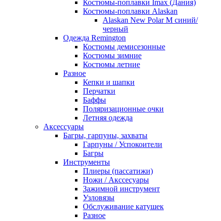
Костюмы-поплавки Imax (Дания)
Костюмы-поплавки Alaskan
Alaskan New Polar M синий/
черный
Одежда Remington
Костюмы демисезонные
Костюмы зимние
Костюмы летние
Разное
Кепки и шапки
Перчатки
Баффы
Поляризационные очки
Летняя одежда
Аксессуары
Багры, гарпуны, захваты
Гарпуны / Успокоители
Багры
Инструменты
Плиеры (пассатижи)
Ножи / Акссесуары
Зажимной инструмент
Узловязы
Обслуживание катушек
Разное