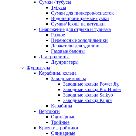
Сумки / тубусы
Тубусы
Сумки для пилкеров/оснасток
Водонепроницаемые сумки
Сумки/Чехлы на катушки
Снаряжение для отдыха и туризма
Разное
Переносные холодильники
Держатели для удилищ
Газовые балоны
Для троллинга
Даунриггеры
Фурнитура
Карабины, кольца
Заводные кольца
Заводные кольца Power Jig
Заводные кольца Pro-Hunter
Заводные кольца Saikyo
Заводные кольца Kujira
Карабины
Вертлюги
Одинарные
Тройные
Крючки, тройники
Одинарные