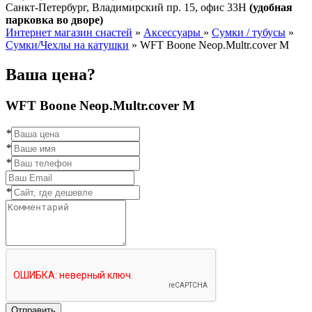
Санкт-Петербург, Владимирский пр. 15, офис 33Н
(удобная
парковка во дворе)
Интернет магазин снастей
»
Аксессуары
»
Сумки / тубусы
»
Сумки/Чехлы на катушки
»
WFT Boone Neop.Multr.cover M
Ваша цена?
WFT Boone Neop.Multr.cover M
*
*
*
*
Отправить