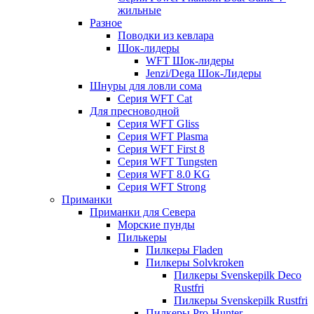
жильные
Разное
Поводки из кевлара
Шок-лидеры
WFT Шок-лидеры
Jenzi/Dega Шок-Лидеры
Шнуры для ловли сома
Серия WFT Cat
Для пресноводной
Серия WFT Gliss
Серия WFT Plasma
Серия WFT First 8
Серия WFT Tungsten
Серия WFT 8.0 KG
Серия WFT Strong
Приманки
Приманки для Севера
Морские пунды
Пилькеры
Пилкеры Fladen
Пилкеры Solvkroken
Пилкеры Svenskepilk Deco
Rustfri
Пилкеры Svenskepilk Rustfri
Пилкеры Pro-Hunter