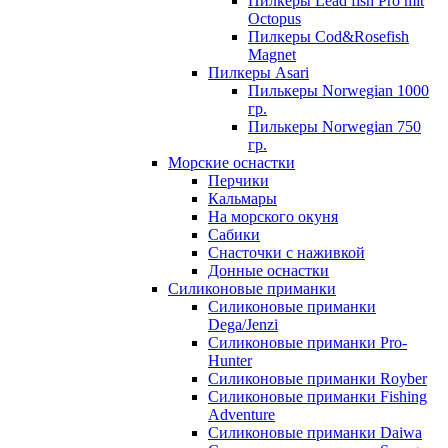
Пилкеры Lead fish Pro mit
Octopus
Пилкеры Cod&Rosefish
Magnet
Пилкеры Asari
Пилькеры Norwegian 1000
гр.
Пилькеры Norwegian 750
гр.
Морские оснастки
Перчики
Кальмары
На морского окуня
Сабики
Снасточки с наживкой
Донные оснастки
Силиконовые приманки
Силиконовые приманки
Dega/Jenzi
Силиконовые приманки Pro-
Hunter
Силиконовые приманки Royber
Силиконовые приманки Fishing
Adventure
Силиконовые приманки Daiwa