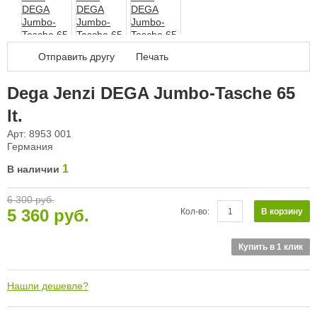
Дал
Отправить другу
Печать
Dega Jenzi DEGA Jumbo-Tasche 65
lt.
Арт: 8953 001
Германия
1
В наличии
6 300 руб.
5 360 руб.
В корзину
Кол-во:
Купить в 1 клик
Нашли дешевле?