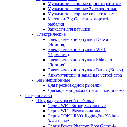
Мультипликаторные односкоростные
Мультипликаторные 2х скоростные
Мультипликаторные со счетчиком
Катушки Big Game для морской
рыбалки
Запчасти для катушек
Электрические
Электрические катушки Daiwa
(Япония)
Электрические катушки WFT
(Германия)
Электрические катушки Shimano
(Япония)
Электрические катушки Banax (Корея)
Аккумуляторы и зарядные устройства
Безынерционные
Для пресноводной рыбалки
Для морской рыбалки и для ловли сома
Шнур и леска
Шнуры для морской рыбалки
Серия WFT Strong 8-жильные
Серия WFT Plasma 8-жильные
Серия TOKURYO JiggingPro X8 braid
8-жильные
Серия Power Phantom Boat Game 4-