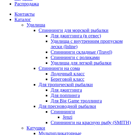
Распродажа
Контакты
Каталог
Удилища
Спиннинги для морской рыбалки
Для джиггинга (в отвес)
Удилища с внутренним пропуском
лески (Inline)
Спиннинги складные (Travel)
Спиннинги с роликами
Удилища для легкой рыбалки
Спиннинги на сома
Лодочный класс
Береговой класс
Для тропической рыбалки
Для джиггинга
Для поппинга
Для Big Game троллинга
Для пресноводной рыбалки
Спиннинги
Jenzi
Спиннинги на красную рыбу (SMITH)
Катушки
Мультипликаторные