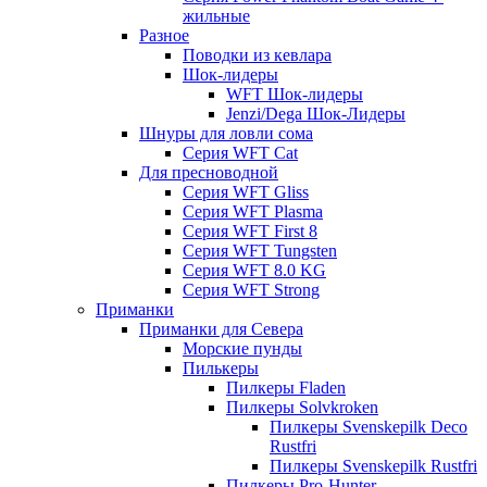
жильные
Разное
Поводки из кевлара
Шок-лидеры
WFT Шок-лидеры
Jenzi/Dega Шок-Лидеры
Шнуры для ловли сома
Серия WFT Cat
Для пресноводной
Серия WFT Gliss
Серия WFT Plasma
Серия WFT First 8
Серия WFT Tungsten
Серия WFT 8.0 KG
Серия WFT Strong
Приманки
Приманки для Севера
Морские пунды
Пилькеры
Пилкеры Fladen
Пилкеры Solvkroken
Пилкеры Svenskepilk Deco
Rustfri
Пилкеры Svenskepilk Rustfri
Пилкеры Pro-Hunter