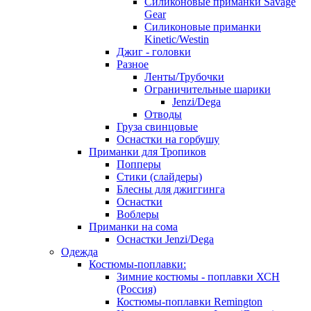
Силиконовые приманки Savage
Gear
Силиконовые приманки
Kinetic/Westin
Джиг - головки
Разное
Ленты/Трубочки
Ограничительные шарики
Jenzi/Dega
Отводы
Груза свинцовые
Оснастки на горбушу
Приманки для Тропиков
Попперы
Стики (слайдеры)
Блесны для джиггинга
Оснастки
Воблеры
Приманки на сома
Оснастки Jenzi/Dega
Одежда
Костюмы-поплавки:
Зимние костюмы - поплавки ХСН
(Россия)
Костюмы-поплавки Remington