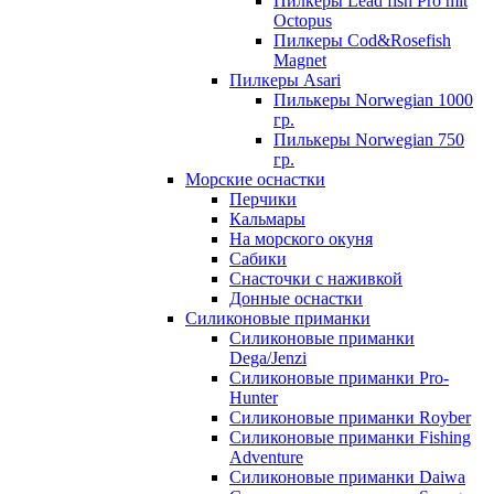
Пилкеры Lead fish Pro mit
Octopus
Пилкеры Cod&Rosefish
Magnet
Пилкеры Asari
Пилькеры Norwegian 1000
гр.
Пилькеры Norwegian 750
гр.
Морские оснастки
Перчики
Кальмары
На морского окуня
Сабики
Снасточки с наживкой
Донные оснастки
Силиконовые приманки
Силиконовые приманки
Dega/Jenzi
Силиконовые приманки Pro-
Hunter
Силиконовые приманки Royber
Силиконовые приманки Fishing
Adventure
Силиконовые приманки Daiwa