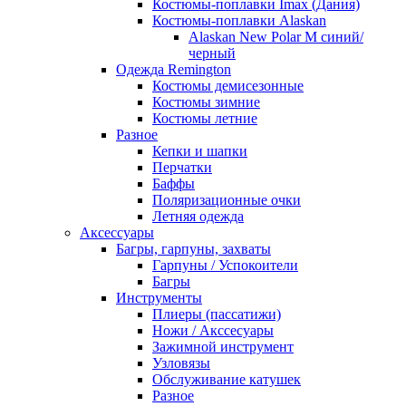
Костюмы-поплавки Imax (Дания)
Костюмы-поплавки Alaskan
Alaskan New Polar M синий/
черный
Одежда Remington
Костюмы демисезонные
Костюмы зимние
Костюмы летние
Разное
Кепки и шапки
Перчатки
Баффы
Поляризационные очки
Летняя одежда
Аксессуары
Багры, гарпуны, захваты
Гарпуны / Успокоители
Багры
Инструменты
Плиеры (пассатижи)
Ножи / Акссесуары
Зажимной инструмент
Узловязы
Обслуживание катушек
Разное