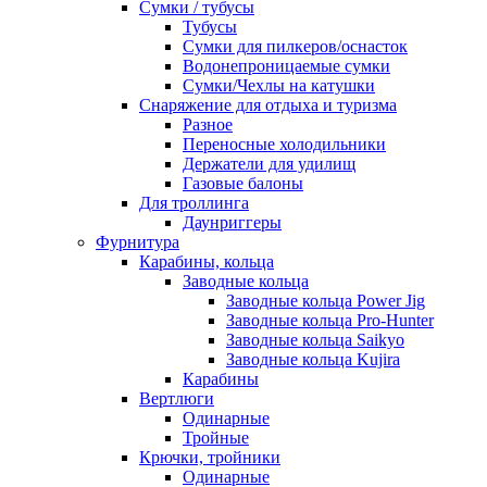
Сумки / тубусы
Тубусы
Сумки для пилкеров/оснасток
Водонепроницаемые сумки
Сумки/Чехлы на катушки
Снаряжение для отдыха и туризма
Разное
Переносные холодильники
Держатели для удилищ
Газовые балоны
Для троллинга
Даунриггеры
Фурнитура
Карабины, кольца
Заводные кольца
Заводные кольца Power Jig
Заводные кольца Pro-Hunter
Заводные кольца Saikyo
Заводные кольца Kujira
Карабины
Вертлюги
Одинарные
Тройные
Крючки, тройники
Одинарные