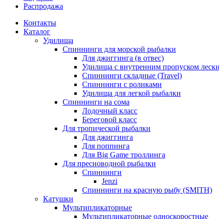
Распродажа
Контакты
Каталог
Удилища
Спиннинги для морской рыбалки
Для джиггинга (в отвес)
Удилища с внутренним пропуском лески 
Спиннинги складные (Travel)
Спиннинги с роликами
Удилища для легкой рыбалки
Спиннинги на сома
Лодочный класс
Береговой класс
Для тропической рыбалки
Для джиггинга
Для поппинга
Для Big Game троллинга
Для пресноводной рыбалки
Спиннинги
Jenzi
Спиннинги на красную рыбу (SMITH)
Катушки
Мультипликаторные
Мультипликаторные односкоростные