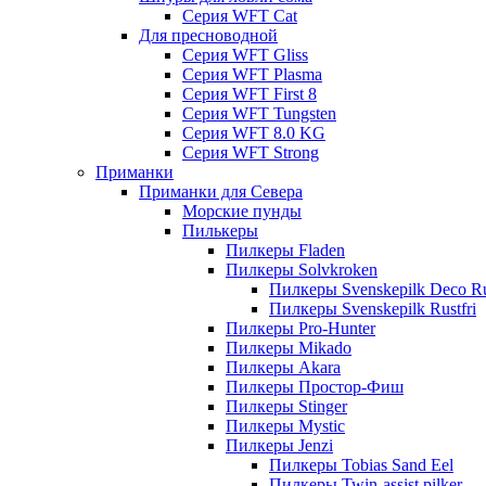
Серия WFT Cat
Для пресноводной
Серия WFT Gliss
Серия WFT Plasma
Серия WFT First 8
Серия WFT Tungsten
Серия WFT 8.0 KG
Серия WFT Strong
Приманки
Приманки для Севера
Морские пунды
Пилькеры
Пилкеры Fladen
Пилкеры Solvkroken
Пилкеры Svenskepilk Deco Ru
Пилкеры Svenskepilk Rustfri
Пилкеры Pro-Hunter
Пилкеры Mikado
Пилкеры Akara
Пилкеры Простор-Фиш
Пилкеры Stinger
Пилкеры Mystic
Пилкеры Jenzi
Пилкеры Tobias Sand Eel
Пилкеры Twin-assist pilker