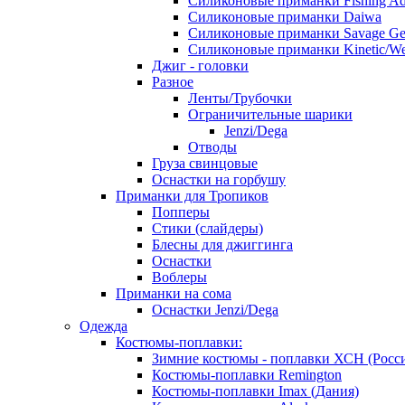
Силиконовые приманки Fishing Ad
Силиконовые приманки Daiwa
Силиконовые приманки Savage Ge
Силиконовые приманки Kinetic/We
Джиг - головки
Разное
Ленты/Трубочки
Ограничительные шарики
Jenzi/Dega
Отводы
Груза свинцовые
Оснастки на горбушу
Приманки для Тропиков
Попперы
Стики (слайдеры)
Блесны для джиггинга
Оснастки
Воблеры
Приманки на сома
Оснастки Jenzi/Dega
Одежда
Костюмы-поплавки:
Зимние костюмы - поплавки ХСН (Росс
Костюмы-поплавки Remington
Костюмы-поплавки Imax (Дания)