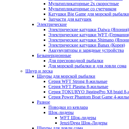
Мультипликаторные 2х скоростные
Мультипликаторные со счетчиком
Катушки Big Game для морской рыбалк
Запчасти для катушек
Электрические
Электрические катушки Daiwa (Япония)
Электрические катушки WFT (Германия
Электрические катушки Shimano (Япони
Электрические катушки Banax (Корея)
Аккумуляторы и зарядные устройства
Безынерционные
Для пресноводной рыбалки
Для морской рыбалки и для ловли сома
Шнур и леска
Шнуры для морской рыбалки
Серия WFT Strong 8-жильные
Серия WFT Plasma 8-жильные
Серия TOKURYO JiggingPro X8 braid 8
Серия Power Phantom Boat Game 4-жиль
Разное
Поводки из кевлара
Шок-лидеры
WFT Шок-лидеры
Jenzi/Dega Шок-Лидеры
Шнуры для ловли сома