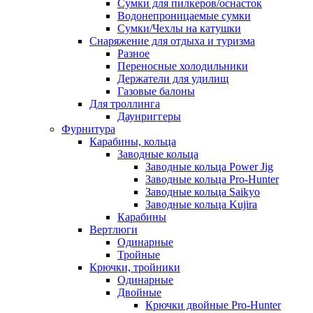
Сумки для пилкеров/оснасток
Водонепроницаемые сумки
Сумки/Чехлы на катушки
Снаряжение для отдыха и туризма
Разное
Переносные холодильники
Держатели для удилищ
Газовые балоны
Для троллинга
Даунриггеры
Фурнитура
Карабины, кольца
Заводные кольца
Заводные кольца Power Jig
Заводные кольца Pro-Hunter
Заводные кольца Saikyo
Заводные кольца Kujira
Карабины
Вертлюги
Одинарные
Тройные
Крючки, тройники
Одинарные
Двойные
Крючки двойные Pro-Hunter