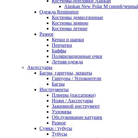
Костюмы-поплавки Alaskan
Alaskan New Polar M синий/черны
Одежда Remington
Костюмы демисезонные
Костюмы зимние
Костюмы летние
Разное
Кепки и шапки
Перчатки
Баффы
Поляризационные очки
Летняя одежда
Аксессуары
Багры, гарпуны, захваты
Гарпуны / Успокоители
Багры
Инструменты
Плиеры (пассатижи)
Ножи / Акссесуары
Зажимной инструмент
Узловязы
Обслуживание катушек
Разное
Сумки / тубусы
Тубусы