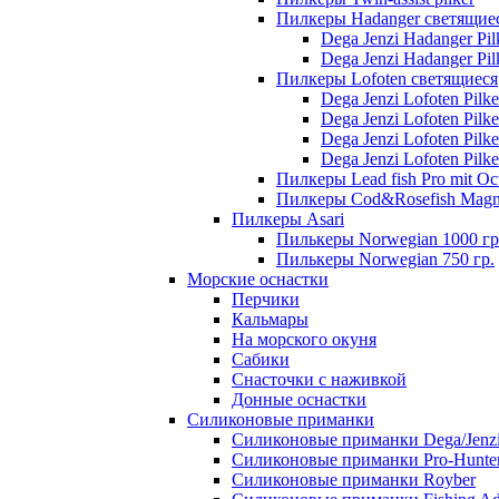
Пилкеры Hadanger светящие
Dega Jenzi Hadanger Pil
Dega Jenzi Hadanger Pil
Пилкеры Lofoten светящиеся
Dega Jenzi Lofoten Pilk
Dega Jenzi Lofoten Pilk
Dega Jenzi Lofoten Pilk
Dega Jenzi Lofoten Pilk
Пилкеры Lead fish Pro mit Oc
Пилкеры Cod&Rosefish Magn
Пилкеры Asari
Пилькеры Norwegian 1000 гр
Пилькеры Norwegian 750 гр.
Морские оснастки
Перчики
Кальмары
На морского окуня
Сабики
Снасточки с наживкой
Донные оснастки
Силиконовые приманки
Силиконовые приманки Dega/Jenz
Силиконовые приманки Pro-Hunte
Силиконовые приманки Royber