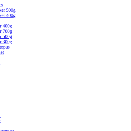
ся
ker 500g
ker 400g
er 400g
er 700g
er 500g
er 300g
topus
et
.
i
r