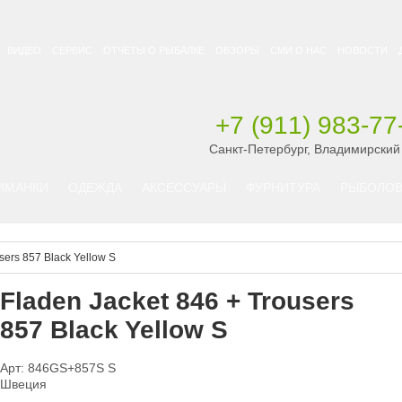
ВИДЕО
СЕРВИС
ОТЧЕТЫ О РЫБАЛКЕ
ОБЗОРЫ
СМИ О НАС
НОВОСТИ
+7 (911) 983-77
Санкт-Петербург, Владимирский
ИМАНКИ
ОДЕЖДА
АКСЕССУАРЫ
ФУРНИТУРА
РЫБОЛОВ
sers 857 Black Yellow S
Fladen Jacket 846 + Trousers
857 Black Yellow S
Арт: 846GS+857S S
Швеция