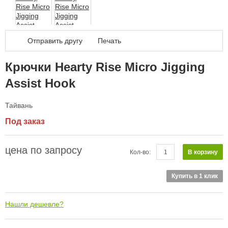
Дал
Отправить другу
Печать
Крючки Hearty Rise Micro Jigging
Assist Hook
Тайвань
Под заказ
цена по запросу
В корзину
Кол-во:
Купить в 1 клик
Нашли дешевле?