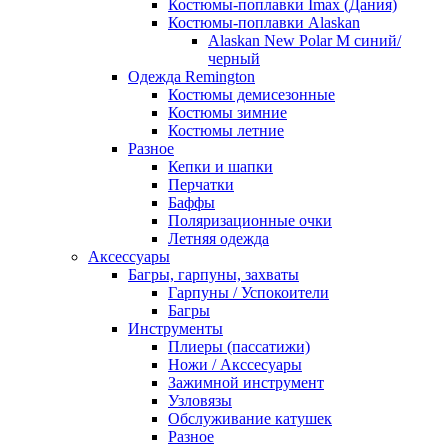
Костюмы-поплавки Imax (Дания)
Костюмы-поплавки Alaskan
Alaskan New Polar M синий/
черный
Одежда Remington
Костюмы демисезонные
Костюмы зимние
Костюмы летние
Разное
Кепки и шапки
Перчатки
Баффы
Поляризационные очки
Летняя одежда
Аксессуары
Багры, гарпуны, захваты
Гарпуны / Успокоители
Багры
Инструменты
Плиеры (пассатижи)
Ножи / Акссесуары
Зажимной инструмент
Узловязы
Обслуживание катушек
Разное