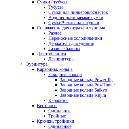
Сумки / тубусы
Тубусы
Сумки для пилкеров/оснасток
Водонепроницаемые сумки
Сумки/Чехлы на катушки
Снаряжение для отдыха и туризма
Разное
Переносные холодильники
Держатели для удилищ
Газовые балоны
Для троллинга
Даунриггеры
Фурнитура
Карабины, кольца
Заводные кольца
Заводные кольца Power Jig
Заводные кольца Pro-Hunter
Заводные кольца Saikyo
Заводные кольца Kujira
Карабины
Вертлюги
Одинарные
Тройные
Крючки, тройники
Одинарные