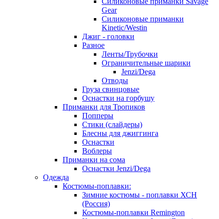
Силиконовые приманки Savage
Gear
Силиконовые приманки
Kinetic/Westin
Джиг - головки
Разное
Ленты/Трубочки
Ограничительные шарики
Jenzi/Dega
Отводы
Груза свинцовые
Оснастки на горбушу
Приманки для Тропиков
Попперы
Стики (слайдеры)
Блесны для джиггинга
Оснастки
Воблеры
Приманки на сома
Оснастки Jenzi/Dega
Одежда
Костюмы-поплавки:
Зимние костюмы - поплавки ХСН
(Россия)
Костюмы-поплавки Remington