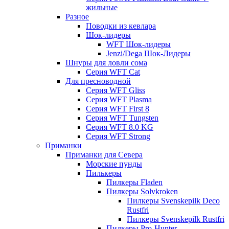
жильные
Разное
Поводки из кевлара
Шок-лидеры
WFT Шок-лидеры
Jenzi/Dega Шок-Лидеры
Шнуры для ловли сома
Серия WFT Cat
Для пресноводной
Серия WFT Gliss
Серия WFT Plasma
Серия WFT First 8
Серия WFT Tungsten
Серия WFT 8.0 KG
Серия WFT Strong
Приманки
Приманки для Севера
Морские пунды
Пилькеры
Пилкеры Fladen
Пилкеры Solvkroken
Пилкеры Svenskepilk Deco
Rustfri
Пилкеры Svenskepilk Rustfri
Пилкеры Pro-Hunter