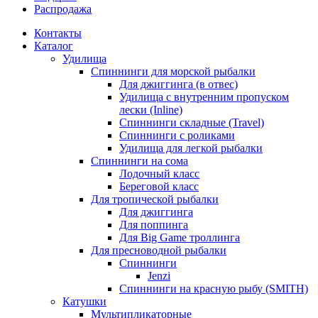
Распродажа
Контакты
Каталог
Удилища
Спиннинги для морской рыбалки
Для джиггинга (в отвес)
Удилища с внутренним пропуском
лески (Inline)
Спиннинги складные (Travel)
Спиннинги с роликами
Удилища для легкой рыбалки
Спиннинги на сома
Лодочный класс
Береговой класс
Для тропической рыбалки
Для джиггинга
Для поппинга
Для Big Game троллинга
Для пресноводной рыбалки
Спиннинги
Jenzi
Спиннинги на красную рыбу (SMITH)
Катушки
Мультипликаторные