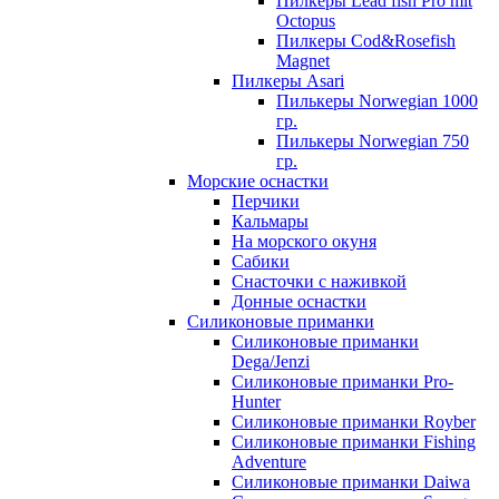
Пилкеры Lead fish Pro mit
Octopus
Пилкеры Cod&Rosefish
Magnet
Пилкеры Asari
Пилькеры Norwegian 1000
гр.
Пилькеры Norwegian 750
гр.
Морские оснастки
Перчики
Кальмары
На морского окуня
Сабики
Снасточки с наживкой
Донные оснастки
Силиконовые приманки
Силиконовые приманки
Dega/Jenzi
Силиконовые приманки Pro-
Hunter
Силиконовые приманки Royber
Силиконовые приманки Fishing
Adventure
Силиконовые приманки Daiwa