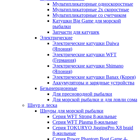
Мультипликаторные односкоростные
Мультипликаторные 2х скоростные
Мультипликаторные со счетчиком
Катушки Big Game для морской
рыбалки
Запчасти для катушек
Электрические
Электрические катушки Daiwa
(Япония)
Электрические катушки WFT
(Германия)
Электрические катушки Shimano
(Япония)
Электрические катушки Banax (Корея)
Аккумуляторы и зарядные устройства
Безынерционные
Для пресноводной рыбалки
Для морской рыбалки и для ловли сома
Шнур и леска
Шнуры для морской рыбалки
Серия WFT Strong 8-жильные
Серия WFT Plasma 8-жильные
Серия TOKURYO JiggingPro X8 braid
8-жильные
Серия Power Phantom Boat Game 4-