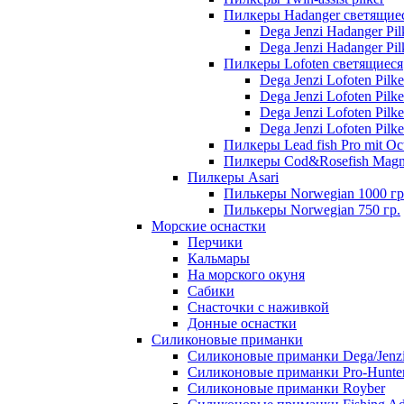
Пилкеры Hadanger светящие
Dega Jenzi Hadanger Pil
Dega Jenzi Hadanger Pil
Пилкеры Lofoten светящиеся
Dega Jenzi Lofoten Pilk
Dega Jenzi Lofoten Pilk
Dega Jenzi Lofoten Pilk
Dega Jenzi Lofoten Pilk
Пилкеры Lead fish Pro mit Oc
Пилкеры Cod&Rosefish Magn
Пилкеры Asari
Пилькеры Norwegian 1000 гр
Пилькеры Norwegian 750 гр.
Морские оснастки
Перчики
Кальмары
На морского окуня
Сабики
Снасточки с наживкой
Донные оснастки
Силиконовые приманки
Силиконовые приманки Dega/Jenz
Силиконовые приманки Pro-Hunte
Силиконовые приманки Royber