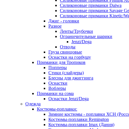
Силиконовые приманки Fishing Ad
Силиконовые приманки Daiwa
Силиконовые приманки Savage Ge
Силиконовые приманки Kinetic/We
Джиг - головки
Разное
Ленты/Трубочки
Ограничительные шарики
Jenzi/Dega
Отводы
Груза свинцовые
Оснастки на горбушу
Приманки для Тропиков
Попперы
Стики (слайдеры)
Блесны для джиггинга
Оснастки
Воблеры
Приманки на сома
Оснастки Jenzi/Dega
Одежда
Костюмы-поплавки:
Зимние костюмы - поплавки ХСН (Росс
Костюмы-поплавки Remington
Костюмы-поплавки Imax (Дания)