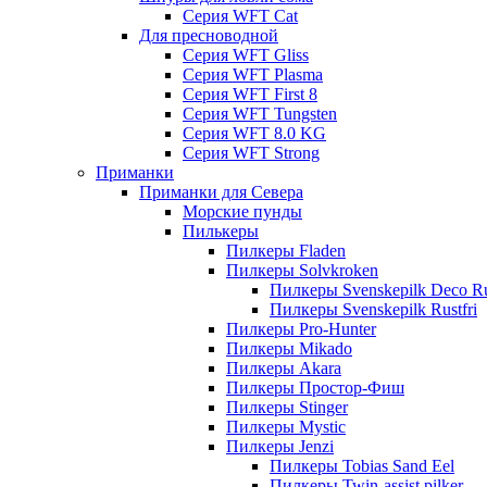
Серия WFT Cat
Для пресноводной
Серия WFT Gliss
Серия WFT Plasma
Серия WFT First 8
Серия WFT Tungsten
Серия WFT 8.0 KG
Серия WFT Strong
Приманки
Приманки для Севера
Морские пунды
Пилькеры
Пилкеры Fladen
Пилкеры Solvkroken
Пилкеры Svenskepilk Deco Ru
Пилкеры Svenskepilk Rustfri
Пилкеры Pro-Hunter
Пилкеры Mikado
Пилкеры Akara
Пилкеры Простор-Фиш
Пилкеры Stinger
Пилкеры Mystic
Пилкеры Jenzi
Пилкеры Tobias Sand Eel
Пилкеры Twin-assist pilker