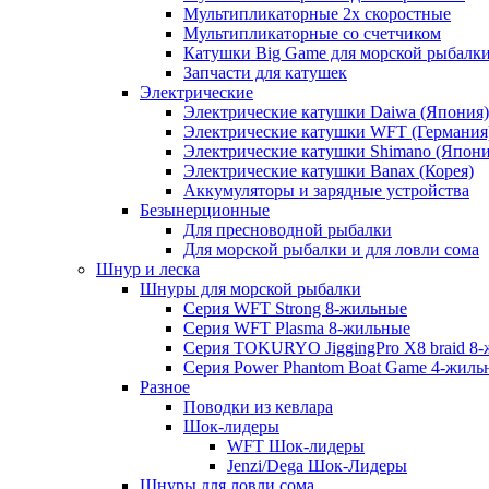
Мультипликаторные 2х скоростные
Мультипликаторные со счетчиком
Катушки Big Game для морской рыбалк
Запчасти для катушек
Электрические
Электрические катушки Daiwa (Япония)
Электрические катушки WFT (Германия
Электрические катушки Shimano (Япони
Электрические катушки Banax (Корея)
Аккумуляторы и зарядные устройства
Безынерционные
Для пресноводной рыбалки
Для морской рыбалки и для ловли сома
Шнур и леска
Шнуры для морской рыбалки
Серия WFT Strong 8-жильные
Серия WFT Plasma 8-жильные
Серия TOKURYO JiggingPro X8 braid 8
Серия Power Phantom Boat Game 4-жиль
Разное
Поводки из кевлара
Шок-лидеры
WFT Шок-лидеры
Jenzi/Dega Шок-Лидеры
Шнуры для ловли сома