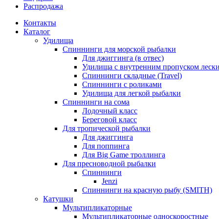
Распродажа
Контакты
Каталог
Удилища
Спиннинги для морской рыбалки
Для джиггинга (в отвес)
Удилища с внутренним пропуском лески 
Спиннинги складные (Travel)
Спиннинги с роликами
Удилища для легкой рыбалки
Спиннинги на сома
Лодочный класс
Береговой класс
Для тропической рыбалки
Для джиггинга
Для поппинга
Для Big Game троллинга
Для пресноводной рыбалки
Спиннинги
Jenzi
Спиннинги на красную рыбу (SMITH)
Катушки
Мультипликаторные
Мультипликаторные односкоростные