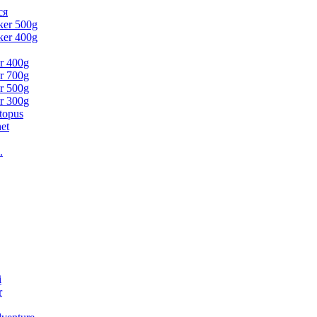
ся
ker 500g
ker 400g
er 400g
er 700g
er 500g
er 300g
topus
et
.
i
r