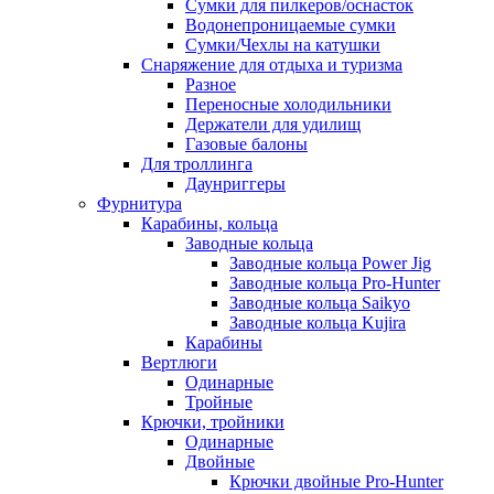
Сумки для пилкеров/оснасток
Водонепроницаемые сумки
Сумки/Чехлы на катушки
Снаряжение для отдыха и туризма
Разное
Переносные холодильники
Держатели для удилищ
Газовые балоны
Для троллинга
Даунриггеры
Фурнитура
Карабины, кольца
Заводные кольца
Заводные кольца Power Jig
Заводные кольца Pro-Hunter
Заводные кольца Saikyo
Заводные кольца Kujira
Карабины
Вертлюги
Одинарные
Тройные
Крючки, тройники
Одинарные
Двойные
Крючки двойные Pro-Hunter