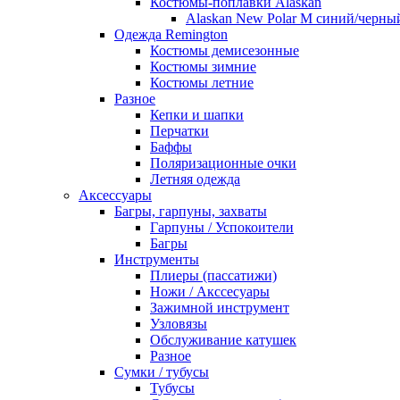
Костюмы-поплавки Alaskan
Alaskan New Polar M синий/черны
Одежда Remington
Костюмы демисезонные
Костюмы зимние
Костюмы летние
Разное
Кепки и шапки
Перчатки
Баффы
Поляризационные очки
Летняя одежда
Аксессуары
Багры, гарпуны, захваты
Гарпуны / Успокоители
Багры
Инструменты
Плиеры (пассатижи)
Ножи / Акссесуары
Зажимной инструмент
Узловязы
Обслуживание катушек
Разное
Сумки / тубусы
Тубусы