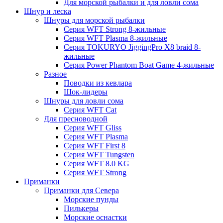
Для морской рыбалки и для ловли сома
Шнур и леска
Шнуры для морской рыбалки
Серия WFT Strong 8-жильные
Серия WFT Plasma 8-жильные
Серия TOKURYO JiggingPro X8 braid 8-
жильные
Серия Power Phantom Boat Game 4-жильные
Разное
Поводки из кевлара
Шок-лидеры
Шнуры для ловли сома
Серия WFT Cat
Для пресноводной
Серия WFT Gliss
Серия WFT Plasma
Серия WFT First 8
Серия WFT Tungsten
Серия WFT 8.0 KG
Серия WFT Strong
Приманки
Приманки для Севера
Морские пунды
Пилькеры
Морские оснастки