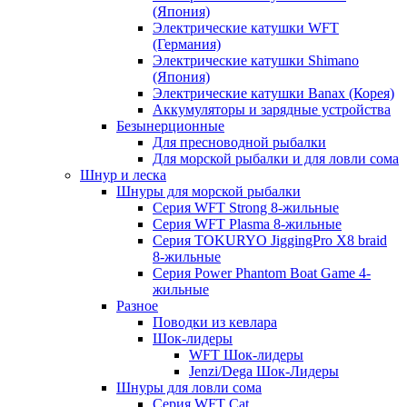
(Япония)
Электрические катушки WFT
(Германия)
Электрические катушки Shimano
(Япония)
Электрические катушки Banax (Корея)
Аккумуляторы и зарядные устройства
Безынерционные
Для пресноводной рыбалки
Для морской рыбалки и для ловли сома
Шнур и леска
Шнуры для морской рыбалки
Серия WFT Strong 8-жильные
Серия WFT Plasma 8-жильные
Серия TOKURYO JiggingPro X8 braid
8-жильные
Серия Power Phantom Boat Game 4-
жильные
Разное
Поводки из кевлара
Шок-лидеры
WFT Шок-лидеры
Jenzi/Dega Шок-Лидеры
Шнуры для ловли сома
Серия WFT Cat