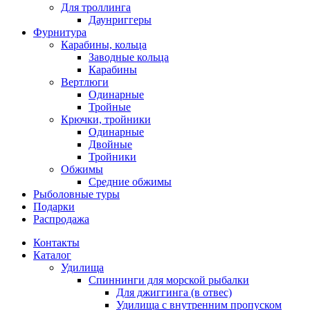
Для троллинга
Даунриггеры
Фурнитура
Карабины, кольца
Заводные кольца
Карабины
Вертлюги
Одинарные
Тройные
Крючки, тройники
Одинарные
Двойные
Тройники
Обжимы
Средние обжимы
Рыболовные туры
Подарки
Распродажа
Контакты
Каталог
Удилища
Спиннинги для морской рыбалки
Для джиггинга (в отвес)
Удилища с внутренним пропуском