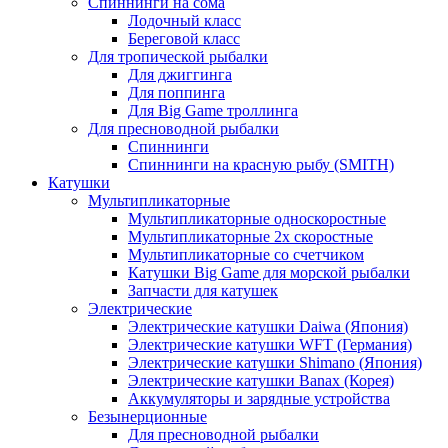
Спиннинги на сома
Лодочный класс
Береговой класс
Для тропической рыбалки
Для джиггинга
Для поппинга
Для Big Game троллинга
Для пресноводной рыбалки
Спиннинги
Спиннинги на красную рыбу (SMITH)
Катушки
Мультипликаторные
Мультипликаторные односкоростные
Мультипликаторные 2х скоростные
Мультипликаторные со счетчиком
Катушки Big Game для морской рыбалки
Запчасти для катушек
Электрические
Электрические катушки Daiwa (Япония)
Электрические катушки WFT (Германия)
Электрические катушки Shimano (Япония)
Электрические катушки Banax (Корея)
Аккумуляторы и зарядные устройства
Безынерционные
Для пресноводной рыбалки