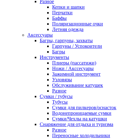
Разное
Кепки и шапки
Перчатки
Баффы
Поляризационные очки
Летняя одежда
Аксессуары
Багры, гарпуны, захваты
Гарпуны / Успокоители
Багры
Инструменты
Плиеры (пассатижи)
Ножи / Акссесуары
Зажимной инструмент
Узловязы
Обслуживание катушек
Разное
Сумки / тубусы
Тубусы
Сумки для пилкеров/оснасток
Водонепроницаемые сумки
Сумки/Чехлы на катушки
Снаряжение для отдыха и туризма
Разное
Переносные холодильники