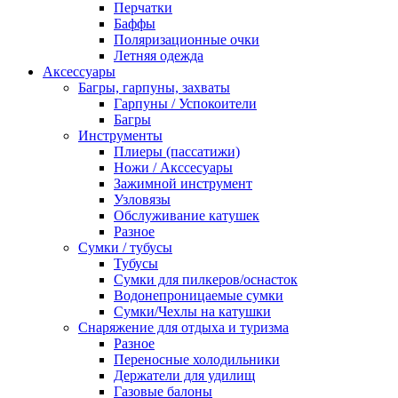
Перчатки
Баффы
Поляризационные очки
Летняя одежда
Аксессуары
Багры, гарпуны, захваты
Гарпуны / Успокоители
Багры
Инструменты
Плиеры (пассатижи)
Ножи / Акссесуары
Зажимной инструмент
Узловязы
Обслуживание катушек
Разное
Сумки / тубусы
Тубусы
Сумки для пилкеров/оснасток
Водонепроницаемые сумки
Сумки/Чехлы на катушки
Снаряжение для отдыха и туризма
Разное
Переносные холодильники
Держатели для удилищ
Газовые балоны