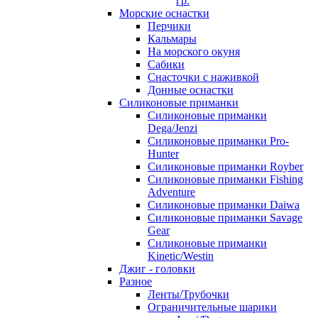
гр.
Морские оснастки
Перчики
Кальмары
На морского окуня
Сабики
Снасточки с наживкой
Донные оснастки
Силиконовые приманки
Силиконовые приманки
Dega/Jenzi
Силиконовые приманки Pro-
Hunter
Силиконовые приманки Royber
Силиконовые приманки Fishing
Adventure
Силиконовые приманки Daiwa
Силиконовые приманки Savage
Gear
Силиконовые приманки
Kinetic/Westin
Джиг - головки
Разное
Ленты/Трубочки
Ограничительные шарики