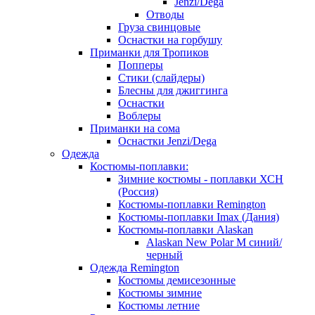
Jenzi/Dega
Отводы
Груза свинцовые
Оснастки на горбушу
Приманки для Тропиков
Попперы
Стики (слайдеры)
Блесны для джиггинга
Оснастки
Воблеры
Приманки на сома
Оснастки Jenzi/Dega
Одежда
Костюмы-поплавки:
Зимние костюмы - поплавки ХСН
(Россия)
Костюмы-поплавки Remington
Костюмы-поплавки Imax (Дания)
Костюмы-поплавки Alaskan
Alaskan New Polar M синий/
черный
Одежда Remington
Костюмы демисезонные
Костюмы зимние
Костюмы летние