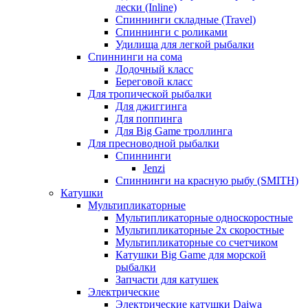
лески (Inline)
Спиннинги складные (Travel)
Спиннинги с роликами
Удилища для легкой рыбалки
Спиннинги на сома
Лодочный класс
Береговой класс
Для тропической рыбалки
Для джиггинга
Для поппинга
Для Big Game троллинга
Для пресноводной рыбалки
Спиннинги
Jenzi
Спиннинги на красную рыбу (SMITH)
Катушки
Мультипликаторные
Мультипликаторные односкоростные
Мультипликаторные 2х скоростные
Мультипликаторные со счетчиком
Катушки Big Game для морской
рыбалки
Запчасти для катушек
Электрические
Электрические катушки Daiwa