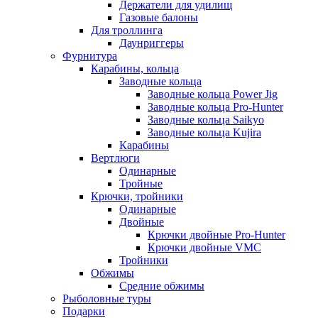
Держатели для удилищ
Газовые балоны
Для троллинга
Даунриггеры
Фурнитура
Карабины, кольца
Заводные кольца
Заводные кольца Power Jig
Заводные кольца Pro-Hunter
Заводные кольца Saikyo
Заводные кольца Kujira
Карабины
Вертлюги
Одинарные
Тройные
Крючки, тройники
Одинарные
Двойные
Крючки двойные Pro-Hunter
Крючки двойные VMC
Тройники
Обжимы
Средние обжимы
Рыболовные туры
Подарки