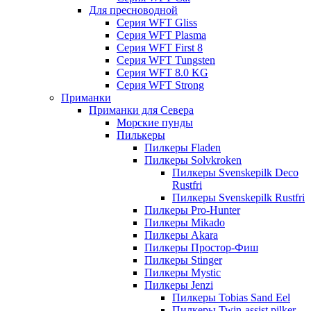
Для пресноводной
Серия WFT Gliss
Серия WFT Plasma
Серия WFT First 8
Серия WFT Tungsten
Серия WFT 8.0 KG
Серия WFT Strong
Приманки
Приманки для Севера
Морские пунды
Пилькеры
Пилкеры Fladen
Пилкеры Solvkroken
Пилкеры Svenskepilk Deco
Rustfri
Пилкеры Svenskepilk Rustfri
Пилкеры Pro-Hunter
Пилкеры Mikado
Пилкеры Akara
Пилкеры Простор-Фиш
Пилкеры Stinger
Пилкеры Mystic
Пилкеры Jenzi
Пилкеры Tobias Sand Eel
Пилкеры Twin-assist pilker