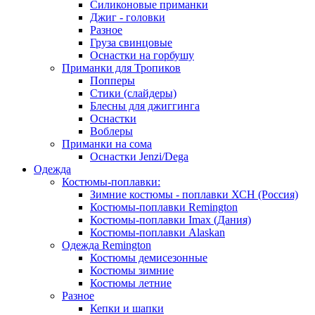
Силиконовые приманки
Джиг - головки
Разное
Груза свинцовые
Оснастки на горбушу
Приманки для Тропиков
Попперы
Стики (слайдеры)
Блесны для джиггинга
Оснастки
Воблеры
Приманки на сома
Оснастки Jenzi/Dega
Одежда
Костюмы-поплавки:
Зимние костюмы - поплавки ХСН (Россия)
Костюмы-поплавки Remington
Костюмы-поплавки Imax (Дания)
Костюмы-поплавки Alaskan
Одежда Remington
Костюмы демисезонные
Костюмы зимние
Костюмы летние
Разное
Кепки и шапки