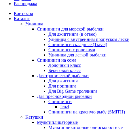
Распродажа
Контакты
Каталог
Удилища
Спиннинги для морской рыбалки
Для джиггинга (в отвес)
Удилища с внутренним пропуском лески 
Спиннинги складные (Travel)
Спиннинги с роликами
Удилища для легкой рыбалки
Спиннинги на сома
Лодочный класс
Береговой класс
Для тропической рыбалки
Для джиггинга
Для поппинга
Для Big Game троллинга
Для пресноводной рыбалки
Спиннинги
Jenzi
Спиннинги на красную рыбу (SMITH)
Катушки
Мультипликаторные
Мультипликаторные односкоростные