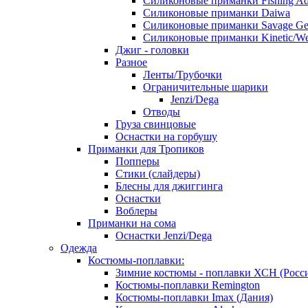
Силиконовые приманки Fishing Ad
Силиконовые приманки Daiwa
Силиконовые приманки Savage Ge
Силиконовые приманки Kinetic/We
Джиг - головки
Разное
Ленты/Трубочки
Ограничительные шарики
Jenzi/Dega
Отводы
Груза свинцовые
Оснастки на горбушу
Приманки для Тропиков
Попперы
Стики (слайдеры)
Блесны для джиггинга
Оснастки
Воблеры
Приманки на сома
Оснастки Jenzi/Dega
Одежда
Костюмы-поплавки:
Зимние костюмы - поплавки ХСН (Росс
Костюмы-поплавки Remington
Костюмы-поплавки Imax (Дания)