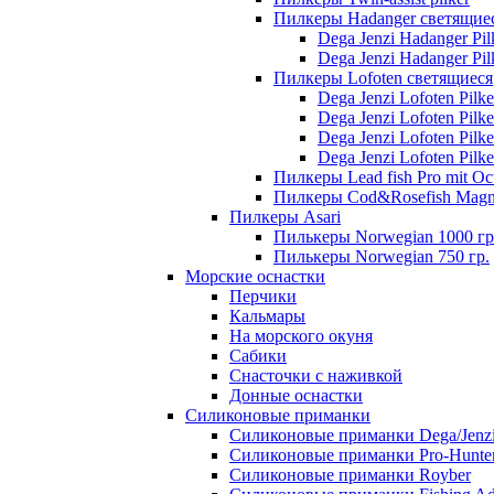
Пилкеры Hadanger светящие
Dega Jenzi Hadanger Pil
Dega Jenzi Hadanger Pil
Пилкеры Lofoten светящиеся
Dega Jenzi Lofoten Pilk
Dega Jenzi Lofoten Pilk
Dega Jenzi Lofoten Pilk
Dega Jenzi Lofoten Pilk
Пилкеры Lead fish Pro mit Oc
Пилкеры Cod&Rosefish Magn
Пилкеры Asari
Пилькеры Norwegian 1000 гр
Пилькеры Norwegian 750 гр.
Морские оснастки
Перчики
Кальмары
На морского окуня
Сабики
Снасточки с наживкой
Донные оснастки
Силиконовые приманки
Силиконовые приманки Dega/Jenz
Силиконовые приманки Pro-Hunte
Силиконовые приманки Royber