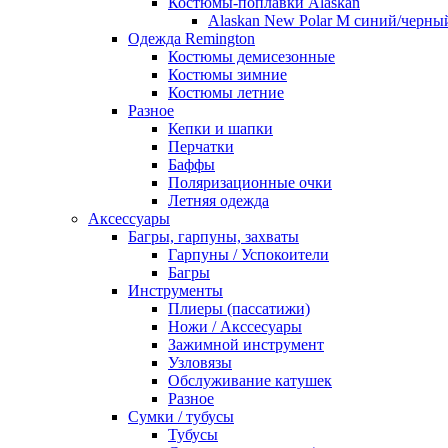
Костюмы-поплавки Alaskan
Alaskan New Polar M синий/черны
Одежда Remington
Костюмы демисезонные
Костюмы зимние
Костюмы летние
Разное
Кепки и шапки
Перчатки
Баффы
Поляризационные очки
Летняя одежда
Аксессуары
Багры, гарпуны, захваты
Гарпуны / Успокоители
Багры
Инструменты
Плиеры (пассатижи)
Ножи / Акссесуары
Зажимной инструмент
Узловязы
Обслуживание катушек
Разное
Сумки / тубусы
Тубусы