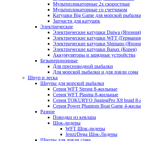
Мультипликаторные 2х скоростные
Мультипликаторные со счетчиком
Катушки Big Game для морской рыбалк
Запчасти для катушек
Электрические
Электрические катушки Daiwa (Япония)
Электрические катушки WFT (Германия
Электрические катушки Shimano (Япони
Электрические катушки Banax (Корея)
Аккумуляторы и зарядные устройства
Безынерционные
Для пресноводной рыбалки
Для морской рыбалки и для ловли сома
Шнур и леска
Шнуры для морской рыбалки
Серия WFT Strong 8-жильные
Серия WFT Plasma 8-жильные
Серия TOKURYO JiggingPro X8 braid 8
Серия Power Phantom Boat Game 4-жиль
Разное
Поводки из кевлара
Шок-лидеры
WFT Шок-лидеры
Jenzi/Dega Шок-Лидеры
Шнуры для ловли сома