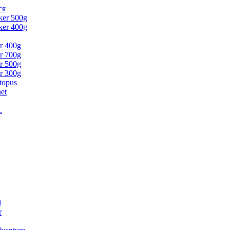
ся
ker 500g
ker 400g
er 400g
er 700g
er 500g
er 300g
topus
et
.
i
r