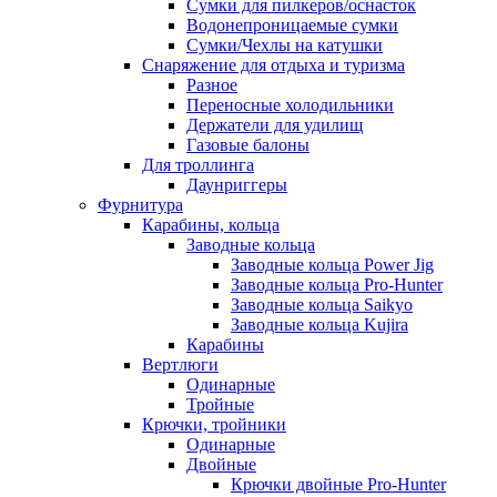
Сумки для пилкеров/оснасток
Водонепроницаемые сумки
Сумки/Чехлы на катушки
Снаряжение для отдыха и туризма
Разное
Переносные холодильники
Держатели для удилищ
Газовые балоны
Для троллинга
Даунриггеры
Фурнитура
Карабины, кольца
Заводные кольца
Заводные кольца Power Jig
Заводные кольца Pro-Hunter
Заводные кольца Saikyo
Заводные кольца Kujira
Карабины
Вертлюги
Одинарные
Тройные
Крючки, тройники
Одинарные
Двойные
Крючки двойные Pro-Hunter