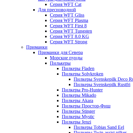
Серия WFT Cat
Для пресноводной
Серия WFT Gliss
Серия WFT Plasma
Серия WFT First 8
Серия WFT Tungsten
Серия WFT 8.0 KG
Серия WFT Strong
Приманки
Приманки для Севера
Морские пунды
Пилькеры
Пилкеры Fladen
Пилкеры Solvkroken
Пилкеры Svenskepilk Deco Ru
Пилкеры Svenskepilk Rustfri
Пилкеры Pro-Hunter
Пилкеры Mikado
Пилкеры Akara
Пилкеры Простор-Фиш
Пилкеры Stinger
Пилкеры Mystic
Пилкеры Jenzi
Пилкеры Tobias Sand Eel
Пилкеры Twin-assist pilker