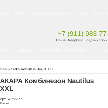
ВИДЕО
СЕРВИС
ОТЧЕТЫ О РЫБАЛКЕ
ОБЗОРЫ
СМИ О НАС
НОВОСТИ
+7 (911) 983-77
Санкт-Петербург, Владимирский
ИМАНКИ
ОДЕЖДА
АКСЕССУАРЫ
ФУРНИТУРА
РЫБОЛОВ
авки:
»
АКАРА Комбинезон Nautilus XXL
АКАРА Комбинезон Nautilus
XXL
Арт: WPAN-XXL
Китай