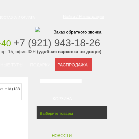
Войти / Регистрация
ДОСТАВКА И ОПЛАТА
Заказ обратного звонка
‭+7 (921) 943-18-26
-40
‭
 пр. 15, офис 33Н
(удобная парковка во дворе)
НЫЕ ТУРЫ
ПОДАРКИ
РАСПРОДАЖА
cue IV (188
КОРЗИНА
Выберите товары
НОВОСТИ