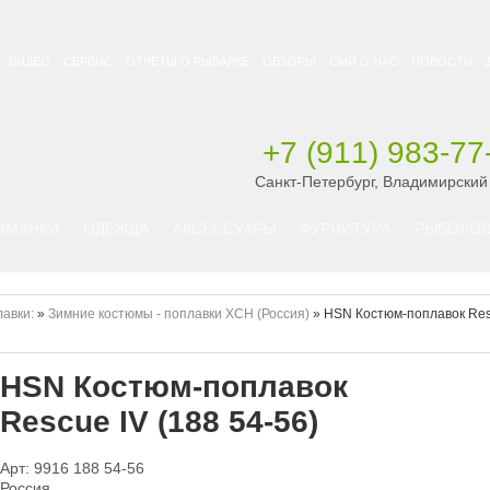
ВИДЕО
СЕРВИС
ОТЧЕТЫ О РЫБАЛКЕ
ОБЗОРЫ
СМИ О НАС
НОВОСТИ
+7 (911) 983-77
Санкт-Петербург, Владимирский
ИМАНКИ
ОДЕЖДА
АКСЕССУАРЫ
ФУРНИТУРА
РЫБОЛОВ
авки:
»
Зимние костюмы - поплавки ХСН (Россия)
»
HSN Костюм-поплавок Res
HSN Костюм-поплавок
Rescue IV (188 54-56)
Арт: 9916 188 54-56
Россия