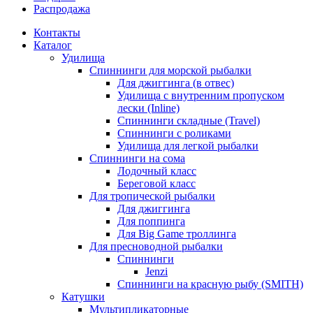
Распродажа
Контакты
Каталог
Удилища
Спиннинги для морской рыбалки
Для джиггинга (в отвес)
Удилища с внутренним пропуском
лески (Inline)
Спиннинги складные (Travel)
Спиннинги с роликами
Удилища для легкой рыбалки
Спиннинги на сома
Лодочный класс
Береговой класс
Для тропической рыбалки
Для джиггинга
Для поппинга
Для Big Game троллинга
Для пресноводной рыбалки
Спиннинги
Jenzi
Спиннинги на красную рыбу (SMITH)
Катушки
Мультипликаторные