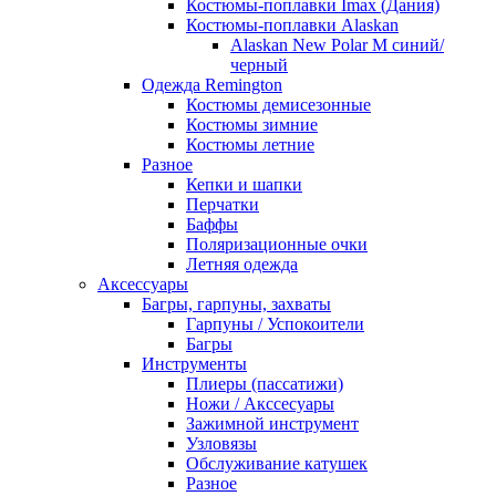
Костюмы-поплавки Imax (Дания)
Костюмы-поплавки Alaskan
Alaskan New Polar M синий/
черный
Одежда Remington
Костюмы демисезонные
Костюмы зимние
Костюмы летние
Разное
Кепки и шапки
Перчатки
Баффы
Поляризационные очки
Летняя одежда
Аксессуары
Багры, гарпуны, захваты
Гарпуны / Успокоители
Багры
Инструменты
Плиеры (пассатижи)
Ножи / Акссесуары
Зажимной инструмент
Узловязы
Обслуживание катушек
Разное