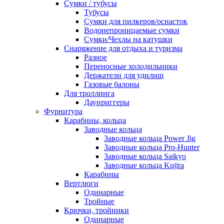
Сумки / тубусы
Тубусы
Сумки для пилкеров/оснасток
Водонепроницаемые сумки
Сумки/Чехлы на катушки
Снаряжение для отдыха и туризма
Разное
Переносные холодильники
Держатели для удилищ
Газовые балоны
Для троллинга
Даунриггеры
Фурнитура
Карабины, кольца
Заводные кольца
Заводные кольца Power Jig
Заводные кольца Pro-Hunter
Заводные кольца Saikyo
Заводные кольца Kujira
Карабины
Вертлюги
Одинарные
Тройные
Крючки, тройники
Одинарные