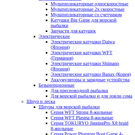
Мультипликаторные односкоростные
Мультипликаторные 2х скоростные
Мультипликаторные со счетчиком
Катушки Big Game для морской
рыбалки
Запчасти для катушек
Электрические
Электрические катушки Daiwa
(Япония)
Электрические катушки WFT
(Германия)
Электрические катушки Shimano
(Япония)
Электрические катушки Banax (Корея)
Аккумуляторы и зарядные устройства
Безынерционные
Для пресноводной рыбалки
Для морской рыбалки и для ловли сома
Шнур и леска
Шнуры для морской рыбалки
Серия WFT Strong 8-жильные
Серия WFT Plasma 8-жильные
Серия TOKURYO JiggingPro X8 braid
8-жильные
Серия Power Phantom Boat Game 4-