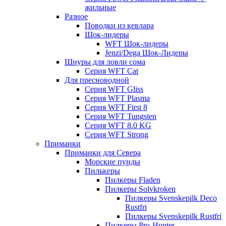
жильные
Разное
Поводки из кевлара
Шок-лидеры
WFT Шок-лидеры
Jenzi/Dega Шок-Лидеры
Шнуры для ловли сома
Серия WFT Cat
Для пресноводной
Серия WFT Gliss
Серия WFT Plasma
Серия WFT First 8
Серия WFT Tungsten
Серия WFT 8.0 KG
Серия WFT Strong
Приманки
Приманки для Севера
Морские пунды
Пилькеры
Пилкеры Fladen
Пилкеры Solvkroken
Пилкеры Svenskepilk Deco
Rustfri
Пилкеры Svenskepilk Rustfri
Пилкеры Pro-Hunter