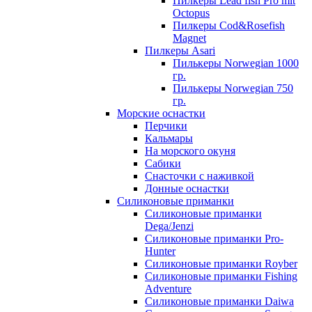
Пилкеры Lead fish Pro mit
Octopus
Пилкеры Cod&Rosefish
Magnet
Пилкеры Asari
Пилькеры Norwegian 1000
гр.
Пилькеры Norwegian 750
гр.
Морские оснастки
Перчики
Кальмары
На морского окуня
Сабики
Снасточки с наживкой
Донные оснастки
Силиконовые приманки
Силиконовые приманки
Dega/Jenzi
Силиконовые приманки Pro-
Hunter
Силиконовые приманки Royber
Силиконовые приманки Fishing
Adventure
Силиконовые приманки Daiwa