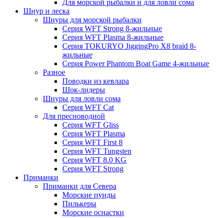
Для морской рыбалки и для ловли сома
Шнур и леска
Шнуры для морской рыбалки
Серия WFT Strong 8-жильные
Серия WFT Plasma 8-жильные
Серия TOKURYO JiggingPro X8 braid 8-
жильные
Серия Power Phantom Boat Game 4-жильные
Разное
Поводки из кевлара
Шок-лидеры
Шнуры для ловли сома
Серия WFT Cat
Для пресноводной
Серия WFT Gliss
Серия WFT Plasma
Серия WFT First 8
Серия WFT Tungsten
Серия WFT 8.0 KG
Серия WFT Strong
Приманки
Приманки для Севера
Морские пунды
Пилькеры
Морские оснастки