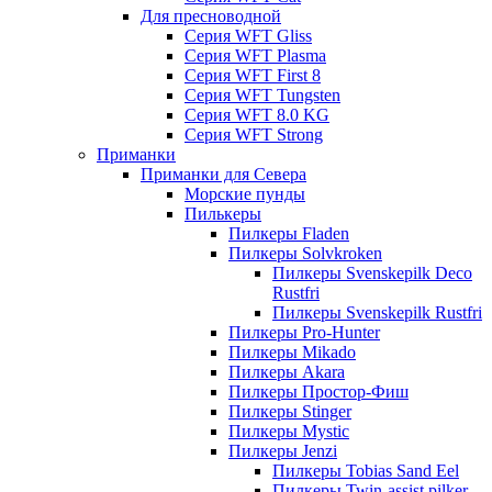
Для пресноводной
Серия WFT Gliss
Серия WFT Plasma
Серия WFT First 8
Серия WFT Tungsten
Серия WFT 8.0 KG
Серия WFT Strong
Приманки
Приманки для Севера
Морские пунды
Пилькеры
Пилкеры Fladen
Пилкеры Solvkroken
Пилкеры Svenskepilk Deco
Rustfri
Пилкеры Svenskepilk Rustfri
Пилкеры Pro-Hunter
Пилкеры Mikado
Пилкеры Akara
Пилкеры Простор-Фиш
Пилкеры Stinger
Пилкеры Mystic
Пилкеры Jenzi
Пилкеры Tobias Sand Eel
Пилкеры Twin-assist pilker