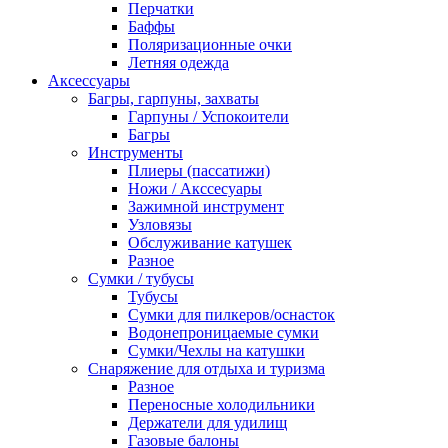
Перчатки
Баффы
Поляризационные очки
Летняя одежда
Аксессуары
Багры, гарпуны, захваты
Гарпуны / Успокоители
Багры
Инструменты
Плиеры (пассатижи)
Ножи / Акссесуары
Зажимной инструмент
Узловязы
Обслуживание катушек
Разное
Сумки / тубусы
Тубусы
Сумки для пилкеров/оснасток
Водонепроницаемые сумки
Сумки/Чехлы на катушки
Снаряжение для отдыха и туризма
Разное
Переносные холодильники
Держатели для удилищ
Газовые балоны