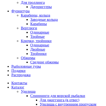
Для троллинга
Даунриггеры
Фурнитура
Карабины, кольца
Заводные кольца
Карабины
Вертлюги
Одинарные
Тройные
Крючки, тройники
Одинарные
Двойные
Тройники
Обжимы
Средние обжимы
Рыболовные туры
Подарки
Распродажа
Контакты
Каталог
Удилища
Спиннинги для морской рыбалки
Для джиггинга (в отвес)
Удилища с внутренним пропуском