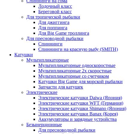
Спиннинги на сома
Лодочный класс
Береговой класс
Для тропической рыбалки
Для джиггинга
Для поппинга
Для Big Game троллинга
Для пресноводной рыбалки
Спиннинги
Спиннинги на красную рыбу (SMITH)
Катушки
Мультипликаторные
Мультипликаторные односкоростные
Мультипликаторные 2х скоростные
Мультипликаторные со счетчиком
Катушки Big Game для морской рыбалки
Запчасти для катушек
Электрические
Электрические катушки Daiwa (Япония)
Электрические катушки WFT (Германия)
Электрические катушки Shimano (Япония)
Электрические катушки Banax (Корея)
Аккумуляторы и зарядные устройства
Безынерционные
Для пресноводной рыбалки