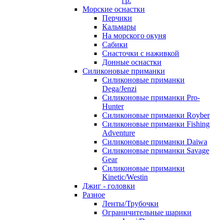
гр.
Морские оснастки
Перчики
Кальмары
На морского окуня
Сабики
Снасточки с наживкой
Донные оснастки
Силиконовые приманки
Силиконовые приманки
Dega/Jenzi
Силиконовые приманки Pro-
Hunter
Силиконовые приманки Royber
Силиконовые приманки Fishing
Adventure
Силиконовые приманки Daiwa
Силиконовые приманки Savage
Gear
Силиконовые приманки
Kinetic/Westin
Джиг - головки
Разное
Ленты/Трубочки
Ограничительные шарики