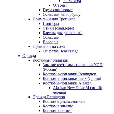
Jenzi/Dega
Отводы
Груза свинцовые
Оснастки на горбушу
Приманки для Тропиков
Попперы
Стики (слайдеры)
Блесны для джиггинга
Оснастки
Воблеры
Приманки на сома
Оснастки Jenzi/Dega
Одежда
Костюмы-поплавки:
Зимние костюмы - поплавки ХСН
(Россия)
Костюмы-поплавки Remington
Костюмы-поплавки Imax (Дания)
Костюмы-поплавки Alaskan
Alaskan New Polar M синий/
черный
Одежда Remington
Костюмы демисезонные
Костюмы зимние
Костюмы летние