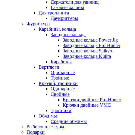
Держатели для удилищ
Газовые балоны
Для троллинга
Даунриггеры
Фурнитура
Карабины, кольца
Заводные кольца
Заводные кольца Power Jig
Заводные кольца Pro-Hunter
Заводные кольца Saikyo
Заводные кольца Kujira
Карабины
Вертлюги
Одинарные
Тройные
Крючки, тройники
Одинарные
Двойные
Крючки двойные Pro-Hunter
Крючки двойные VMC
Тройники
Обжимы
Средние обжимы
Рыболовные туры
Подарки