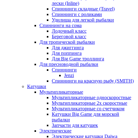
лески (Inline)
Спиннинги складные (Travel)
Спиннинги с роликами
Удилища для легкой рыбалки
Спиннинги на сома
Лодочный класс
Береговой класс
Для тропической рыбалки
Для джиггинга
Для поппинга
Для Big Game троллинга
Для пресноводной рыбалки
Спиннинги
Jenzi
Спиннинги на красную рыбу (SMITH)
Катушки
Мультипликаторные
Мультипликаторные односкоростные
Мультипликаторные 2х скоростные
Мультипликаторные со счетчиком
Катушки Big Game для морской
рыбалки
Запчасти для катушек
Электрические
Электрические катушки Daiwa