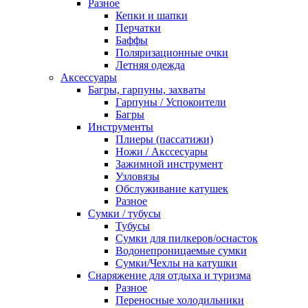
Разное
Кепки и шапки
Перчатки
Баффы
Поляризационные очки
Летняя одежда
Аксессуары
Багры, гарпуны, захваты
Гарпуны / Успокоители
Багры
Инструменты
Плиеры (пассатижи)
Ножи / Акссесуары
Зажимной инструмент
Узловязы
Обслуживание катушек
Разное
Сумки / тубусы
Тубусы
Сумки для пилкеров/оснасток
Водонепроницаемые сумки
Сумки/Чехлы на катушки
Снаряжение для отдыха и туризма
Разное
Переносные холодильники