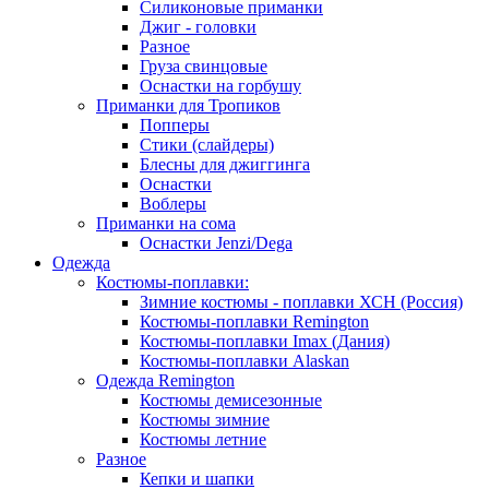
Силиконовые приманки
Джиг - головки
Разное
Груза свинцовые
Оснастки на горбушу
Приманки для Тропиков
Попперы
Стики (слайдеры)
Блесны для джиггинга
Оснастки
Воблеры
Приманки на сома
Оснастки Jenzi/Dega
Одежда
Костюмы-поплавки:
Зимние костюмы - поплавки ХСН (Россия)
Костюмы-поплавки Remington
Костюмы-поплавки Imax (Дания)
Костюмы-поплавки Alaskan
Одежда Remington
Костюмы демисезонные
Костюмы зимние
Костюмы летние
Разное
Кепки и шапки