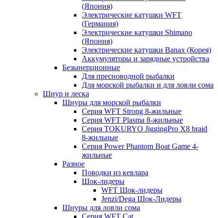
(Япония)
Электрические катушки WFT
(Германия)
Электрические катушки Shimano
(Япония)
Электрические катушки Banax (Корея)
Аккумуляторы и зарядные устройства
Безынерционные
Для пресноводной рыбалки
Для морской рыбалки и для ловли сома
Шнур и леска
Шнуры для морской рыбалки
Серия WFT Strong 8-жильные
Серия WFT Plasma 8-жильные
Серия TOKURYO JiggingPro X8 braid
8-жильные
Серия Power Phantom Boat Game 4-
жильные
Разное
Поводки из кевлара
Шок-лидеры
WFT Шок-лидеры
Jenzi/Dega Шок-Лидеры
Шнуры для ловли сома
Серия WFT Cat