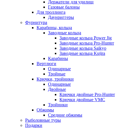
Держатели для удилищ
Газовые балоны
Для троллинга
Даунриггеры
Фурнитура
Карабины, кольца
Заводные кольца
Заводные кольца Power Jig
Заводные кольца Pro-Hunter
Заводные кольца Saikyo
Заводные кольца Kujira
Карабины
Вертлюги
Одинарные
Тройные
Крючки, тройники
Одинарные
Двойные
Крючки двойные Pro-Hunter
Крючки двойные VMC
Тройники
Обжимы
Средние обжимы
Рыболовные туры
Подарки