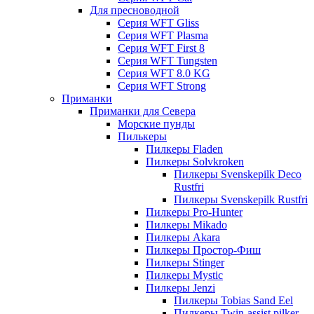
Для пресноводной
Серия WFT Gliss
Серия WFT Plasma
Серия WFT First 8
Серия WFT Tungsten
Серия WFT 8.0 KG
Серия WFT Strong
Приманки
Приманки для Севера
Морские пунды
Пилькеры
Пилкеры Fladen
Пилкеры Solvkroken
Пилкеры Svenskepilk Deco
Rustfri
Пилкеры Svenskepilk Rustfri
Пилкеры Pro-Hunter
Пилкеры Mikado
Пилкеры Akara
Пилкеры Простор-Фиш
Пилкеры Stinger
Пилкеры Mystic
Пилкеры Jenzi
Пилкеры Tobias Sand Eel
Пилкеры Twin-assist pilker