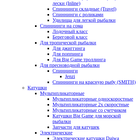
лески (Inline)
Спиннинги складные (Travel)
Спиннинги с роликами
Удилища для легкой рыбалки
Спиннинги на сома
Лодочный класс
Береговой класс
Для тропической рыбалки
Для джиггинга
Для поппинга
Для Big Game троллинга
Для пресноводной рыбалки
Спиннинги
Jenzi
Спиннинги на красную рыбу (SMITH)
Катушки
Мультипликаторные
Мультипликаторные односкоростные
Мультипликаторные 2х скоростные
Мультипликаторные со счетчиком
Катушки Big Game для морской
рыбалки
Запчасти для катушек
Электрические
Электрические катушки Daiwa