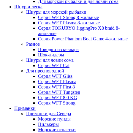
Для морской рыбалки и для ловли сома
Шнур и леска
Шнуры для морской рыбалки
Серия WFT Strong 8-жильные
Серия WFT Plasma 8-жильные
Серия TOKURYO JiggingPro X8 braid 8-
жильные
Серия Power Phantom Boat Game 4-жильные
Разное
Поводки из кевлара
Шок-лидеры
Шнуры для ловли сома
Серия WFT Cat
Для пресноводной
Серия WFT Gliss
Серия WFT Plasma
Серия WFT First 8
Серия WFT Tungsten
Серия WFT 8.0 KG
Серия WFT Strong
Приманки
Приманки для Севера
Морские пунды
Пилькеры
Морские оснастки