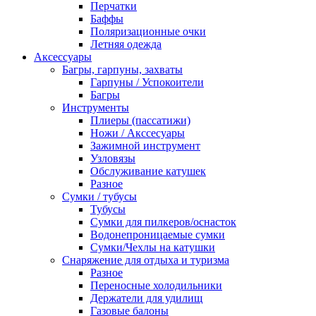
Перчатки
Баффы
Поляризационные очки
Летняя одежда
Аксессуары
Багры, гарпуны, захваты
Гарпуны / Успокоители
Багры
Инструменты
Плиеры (пассатижи)
Ножи / Акссесуары
Зажимной инструмент
Узловязы
Обслуживание катушек
Разное
Сумки / тубусы
Тубусы
Сумки для пилкеров/оснасток
Водонепроницаемые сумки
Сумки/Чехлы на катушки
Снаряжение для отдыха и туризма
Разное
Переносные холодильники
Держатели для удилищ
Газовые балоны