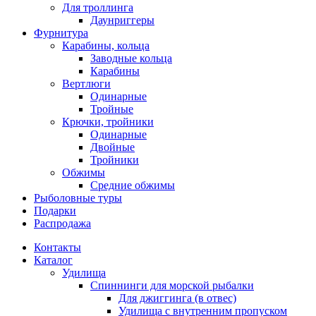
Для троллинга
Даунриггеры
Фурнитура
Карабины, кольца
Заводные кольца
Карабины
Вертлюги
Одинарные
Тройные
Крючки, тройники
Одинарные
Двойные
Тройники
Обжимы
Средние обжимы
Рыболовные туры
Подарки
Распродажа
Контакты
Каталог
Удилища
Спиннинги для морской рыбалки
Для джиггинга (в отвес)
Удилища с внутренним пропуском