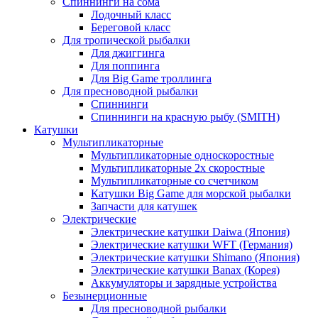
Спиннинги на сома
Лодочный класс
Береговой класс
Для тропической рыбалки
Для джиггинга
Для поппинга
Для Big Game троллинга
Для пресноводной рыбалки
Спиннинги
Спиннинги на красную рыбу (SMITH)
Катушки
Мультипликаторные
Мультипликаторные односкоростные
Мультипликаторные 2х скоростные
Мультипликаторные со счетчиком
Катушки Big Game для морской рыбалки
Запчасти для катушек
Электрические
Электрические катушки Daiwa (Япония)
Электрические катушки WFT (Германия)
Электрические катушки Shimano (Япония)
Электрические катушки Banax (Корея)
Аккумуляторы и зарядные устройства
Безынерционные
Для пресноводной рыбалки