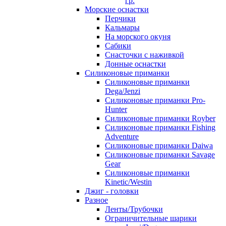
гр.
Морские оснастки
Перчики
Кальмары
На морского окуня
Сабики
Снасточки с наживкой
Донные оснастки
Силиконовые приманки
Силиконовые приманки
Dega/Jenzi
Силиконовые приманки Pro-
Hunter
Силиконовые приманки Royber
Силиконовые приманки Fishing
Adventure
Силиконовые приманки Daiwa
Силиконовые приманки Savage
Gear
Силиконовые приманки
Kinetic/Westin
Джиг - головки
Разное
Ленты/Трубочки
Ограничительные шарики