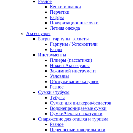
Разное
Кепки и шапки
Перчатки
Баффы
Поляризационные очки
Летняя одежда
Аксессуары
Багры, гарпуны, захваты
Гарпуны / Успокоители
Багры
Инструменты
Плиеры (пассатижи)
Ножи / Акссесуары
Зажимной инструмент
Узловязы
Обслуживание катушек
Разное
Сумки / тубусы
Тубусы
Сумки для пилкеров/оснасток
Водонепроницаемые сумки
Сумки/Чехлы на катушки
Снаряжение для отдыха и туризма
Разное
Переносные холодильники