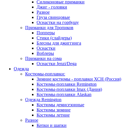
Силиконовые приманки
Джиг - головки
Разное
Груза свинцовые
Оснастки на горбушу
Приманки для Тропиков
Попперы
Стики (слайдеры)
Блесны для джиггинга
Оснастки
Воблеры
Приманки на сома
Оснастки Jenzi/Dega
Одежда
Костюмы-поплавки:
Зимние костюмы - поплавки ХСН (Россия)
Костюмы-поплавки Remington
Костюмы-поплавки Imax (Дания)
Костюмы-поплавки Alaskan
Одежда Remington
Костюмы демисезонные
Костюмы зимние
Костюмы летние
Разное
Кепки и шапки