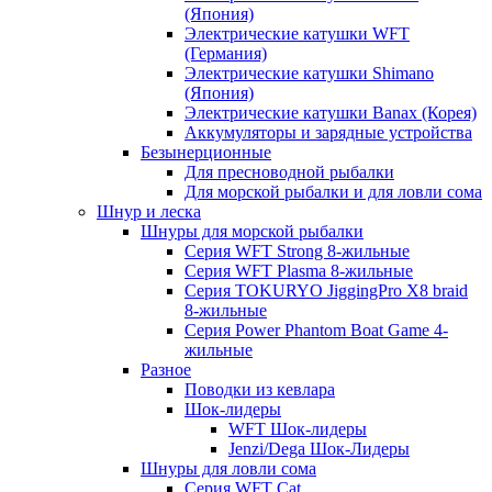
(Япония)
Электрические катушки WFT
(Германия)
Электрические катушки Shimano
(Япония)
Электрические катушки Banax (Корея)
Аккумуляторы и зарядные устройства
Безынерционные
Для пресноводной рыбалки
Для морской рыбалки и для ловли сома
Шнур и леска
Шнуры для морской рыбалки
Серия WFT Strong 8-жильные
Серия WFT Plasma 8-жильные
Серия TOKURYO JiggingPro X8 braid
8-жильные
Серия Power Phantom Boat Game 4-
жильные
Разное
Поводки из кевлара
Шок-лидеры
WFT Шок-лидеры
Jenzi/Dega Шок-Лидеры
Шнуры для ловли сома
Серия WFT Cat