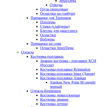
Jenzi/Dega
Отводы
Груза свинцовые
Оснастки на горбушу
Приманки для Тропиков
Попперы
Стики (слайдеры)
Блесны для джиггинга
Оснастки
Воблеры
Приманки на сома
Оснастки Jenzi/Dega
Одежда
Костюмы-поплавки:
Зимние костюмы - поплавки ХСН
(Россия)
Костюмы-поплавки Remington
Костюмы-поплавки Imax (Дания)
Костюмы-поплавки Alaskan
Alaskan New Polar M синий/
черный
Одежда Remington
Костюмы демисезонные
Костюмы зимние
Костюмы летние