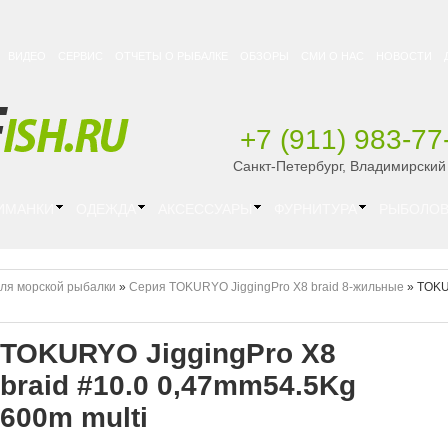
ВИДЕО
СЕРВИС
ОТЧЕТЫ О РЫБАЛКЕ
ОБЗОРЫ
СМИ О НАС
НОВОСТИ
+7 (911) 983-77
Санкт-Петербург, Владимирский
ИМАНКИ
ОДЕЖДА
АКСЕССУАРЫ
ФУРНИТУРА
РЫБОЛОВ
ля морской рыбалки
»
Серия TOKURYO JiggingPro X8 braid 8-жильные
»
TOK
TOKURYO JiggingPro X8
braid #10.0 0,47mm54.5Kg
600m multi