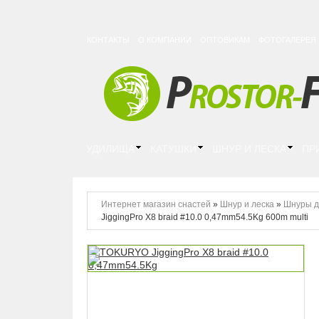
КОНТАКТЫ
О КОМПАНИИ
ОПТОВИКАМ
ФОТОГАЛЕРЕЯ
УДИЛИЩА
КАТУШКИ
ШНУР И ЛЕСКА
ПР
Интернет магазин снастей
»
Шнур и леска
»
Шнуры д
JiggingPro X8 braid #10.0 0,47mm54.5Kg 600m multi