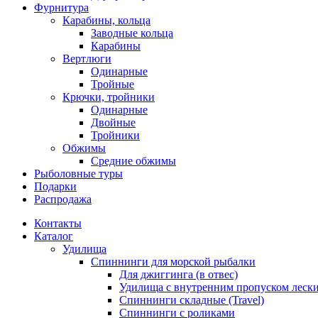
Фурнитура
Карабины, кольца
Заводные кольца
Карабины
Вертлюги
Одинарные
Тройные
Крючки, тройники
Одинарные
Двойные
Тройники
Обжимы
Средние обжимы
Рыболовные туры
Подарки
Распродажа
Контакты
Каталог
Удилища
Спиннинги для морской рыбалки
Для джиггинга (в отвес)
Удилища с внутренним пропуском лески 
Спиннинги складные (Travel)
Спиннинги с роликами