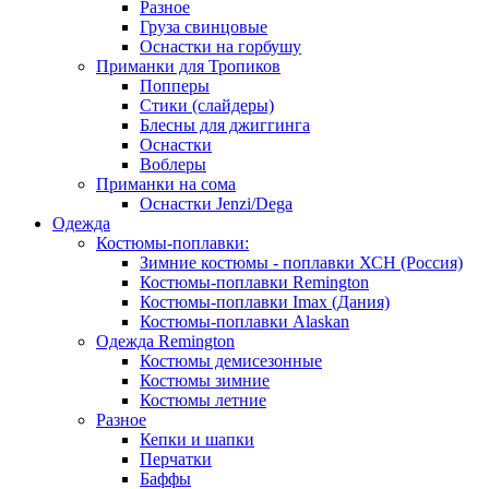
Разное
Груза свинцовые
Оснастки на горбушу
Приманки для Тропиков
Попперы
Стики (слайдеры)
Блесны для джиггинга
Оснастки
Воблеры
Приманки на сома
Оснастки Jenzi/Dega
Одежда
Костюмы-поплавки:
Зимние костюмы - поплавки ХСН (Россия)
Костюмы-поплавки Remington
Костюмы-поплавки Imax (Дания)
Костюмы-поплавки Alaskan
Одежда Remington
Костюмы демисезонные
Костюмы зимние
Костюмы летние
Разное
Кепки и шапки
Перчатки
Баффы