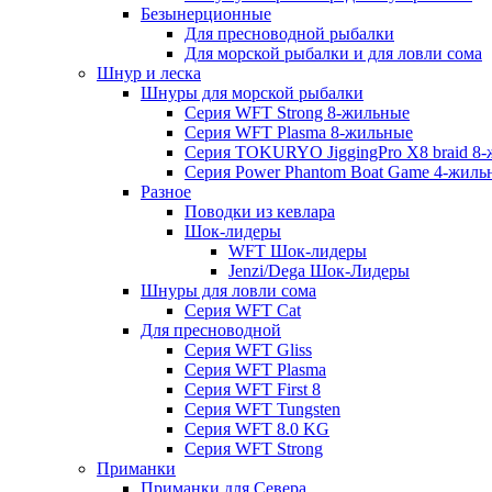
Безынерционные
Для пресноводной рыбалки
Для морской рыбалки и для ловли сома
Шнур и леска
Шнуры для морской рыбалки
Серия WFT Strong 8-жильные
Серия WFT Plasma 8-жильные
Серия TOKURYO JiggingPro X8 braid 8
Серия Power Phantom Boat Game 4-жиль
Разное
Поводки из кевлара
Шок-лидеры
WFT Шок-лидеры
Jenzi/Dega Шок-Лидеры
Шнуры для ловли сома
Серия WFT Cat
Для пресноводной
Серия WFT Gliss
Серия WFT Plasma
Серия WFT First 8
Серия WFT Tungsten
Серия WFT 8.0 KG
Серия WFT Strong
Приманки
Приманки для Севера