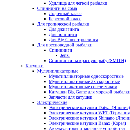
Удилища для легкой рыбалки
Спиннинги на сома
Лодочный класс
Береговой класс
Для тропической рыбалки
Для джиггинга
Для поппинга
Для Big Game троллинга
Для пресноводной рыбалки
Спиннинги
Jenzi
Спиннинги на красную рыбу (SMITH)
Катушки
Мультипликаторные
Мультипликаторные односкоростные
Мультипликаторные 2х скоростные
Мультипликаторные со счетчиком
Катушки Big Game для морской рыбалк
Запчасти для катушек
Электрические
Электрические катушки Daiwa (Япония)
Электрические катушки WFT (Германия
Электрические катушки Shimano (Япони
Электрические катушки Banax (Корея)
Аккумуляторы и зарядные устройства