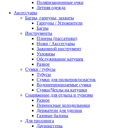
Поляризационные очки
Летняя одежда
Аксессуары
Багры, гарпуны, захваты
Гарпуны / Успокоители
Багры
Инструменты
Плиеры (пассатижи)
Ножи / Акссесуары
Зажимной инструмент
Узловязы
Обслуживание катушек
Разное
Сумки / тубусы
Тубусы
Сумки для пилкеров/оснасток
Водонепроницаемые сумки
Сумки/Чехлы на катушки
Снаряжение для отдыха и туризма
Разное
Переносные холодильники
Держатели для удилищ
Газовые балоны
Для троллинга
Даунриггеры