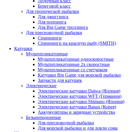
Лодочный класс
Береговой класс
Для тропической рыбалки
Для джиггинга
Для поппинга
Для Big Game троллинга
Для пресноводной рыбалки
Спиннинги
Спиннинги на красную рыбу (SMITH)
Катушки
Мультипликаторные
Мультипликаторные односкоростные
Мультипликаторные 2х скоростные
Мультипликаторные со счетчиком
Катушки Big Game для морской рыбалки
Запчасти для катушек
Электрические
Электрические катушки Daiwa (Япония)
Электрические катушки WFT (Германия)
Электрические катушки Shimano (Япония)
Электрические катушки Banax (Корея)
Аккумуляторы и зарядные устройства
Безынерционные
Для пресноводной рыбалки
Для морской рыбалки и для ловли сома