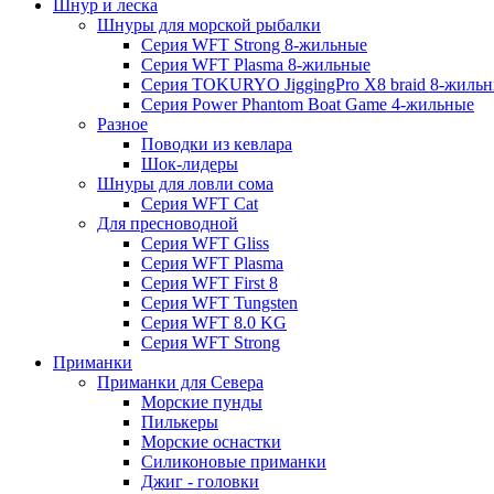
Шнур и леска
Шнуры для морской рыбалки
Серия WFT Strong 8-жильные
Серия WFT Plasma 8-жильные
Серия TOKURYO JiggingPro X8 braid 8-жиль
Серия Power Phantom Boat Game 4-жильные
Разное
Поводки из кевлара
Шок-лидеры
Шнуры для ловли сома
Серия WFT Cat
Для пресноводной
Серия WFT Gliss
Серия WFT Plasma
Серия WFT First 8
Серия WFT Tungsten
Серия WFT 8.0 KG
Серия WFT Strong
Приманки
Приманки для Севера
Морские пунды
Пилькеры
Морские оснастки
Силиконовые приманки
Джиг - головки