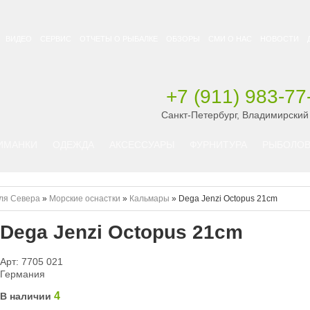
ВИДЕО
СЕРВИС
ОТЧЕТЫ О РЫБАЛКЕ
ОБЗОРЫ
СМИ О НАС
НОВОСТИ
+7 (911) 983-77
Санкт-Петербург, Владимирский
ИМАНКИ
ОДЕЖДА
АКСЕССУАРЫ
ФУРНИТУРА
РЫБОЛОВ
ля Севера
»
Морские оснастки
»
Кальмары
»
Dega Jenzi Octopus 21cm
Dega Jenzi Octopus 21cm
Арт: 7705 021
Германия
4
В наличии