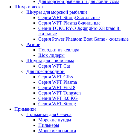
Для морской рыбалки и для ловли сома
Шнур и леска
Шнуры для морской рыбалки
Серия WFT Strong 8-жильные
Серия WFT Plasma 8-жильные
Серия TOKURYO JiggingPro X8 braid 8-
жильные
Серия Power Phantom Boat Game 4-жильные
Разное
Поводки из кевлара
Шок-лидеры
Шнуры для ловли сома
Серия WFT Cat
Для пресноводной
Серия WFT Gliss
Серия WFT Plasma
Серия WFT First 8
Серия WFT Tungsten
Серия WFT 8.0 KG
Серия WFT Strong
Приманки
Приманки для Севера
Морские пунды
Пилькеры
Морские оснастки