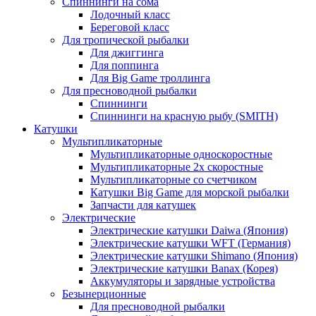
Спиннинги на сома
Лодочный класс
Береговой класс
Для тропической рыбалки
Для джиггинга
Для поппинга
Для Big Game троллинга
Для пресноводной рыбалки
Спиннинги
Спиннинги на красную рыбу (SMITH)
Катушки
Мультипликаторные
Мультипликаторные односкоростные
Мультипликаторные 2х скоростные
Мультипликаторные со счетчиком
Катушки Big Game для морской рыбалки
Запчасти для катушек
Электрические
Электрические катушки Daiwa (Япония)
Электрические катушки WFT (Германия)
Электрические катушки Shimano (Япония)
Электрические катушки Banax (Корея)
Аккумуляторы и зарядные устройства
Безынерционные
Для пресноводной рыбалки