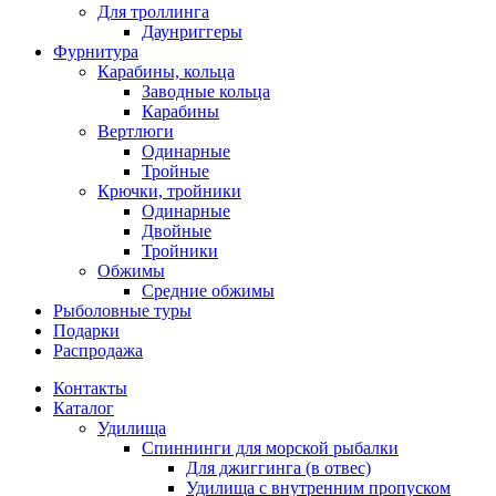
Для троллинга
Даунриггеры
Фурнитура
Карабины, кольца
Заводные кольца
Карабины
Вертлюги
Одинарные
Тройные
Крючки, тройники
Одинарные
Двойные
Тройники
Обжимы
Средние обжимы
Рыболовные туры
Подарки
Распродажа
Контакты
Каталог
Удилища
Спиннинги для морской рыбалки
Для джиггинга (в отвес)
Удилища с внутренним пропуском