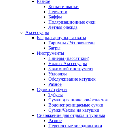
Разное
Кепки и шапки
Перчатки
Баффы
Поляризационные очки
Летняя одежда
Аксессуары
Багры, гарпуны, захваты
Гарпуны / Успокоители
Багры
Инструменты
Плиеры (пассатижи)
Ножи / Акссесуары
Зажимной инструмент
Узловязы
Обслуживание катушек
Разное
Сумки / тубусы
Тубусы
Сумки для пилкеров/оснасток
Водонепроницаемые сумки
Сумки/Чехлы на катушки
Снаряжение для отдыха и туризма
Разное
Переносные холодильники