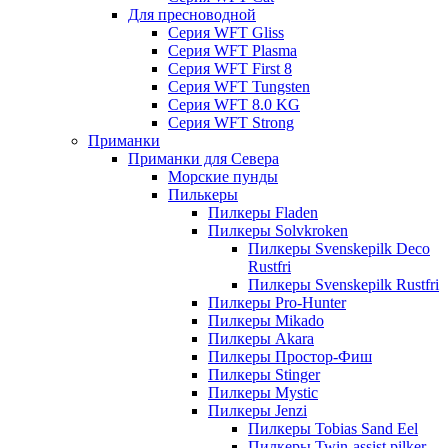
Для пресноводной
Серия WFT Gliss
Серия WFT Plasma
Серия WFT First 8
Серия WFT Tungsten
Серия WFT 8.0 KG
Серия WFT Strong
Приманки
Приманки для Севера
Морские пунды
Пилькеры
Пилкеры Fladen
Пилкеры Solvkroken
Пилкеры Svenskepilk Deco
Rustfri
Пилкеры Svenskepilk Rustfri
Пилкеры Pro-Hunter
Пилкеры Mikado
Пилкеры Akara
Пилкеры Простор-Фиш
Пилкеры Stinger
Пилкеры Mystic
Пилкеры Jenzi
Пилкеры Tobias Sand Eel
Пилкеры Twin-assist pilker