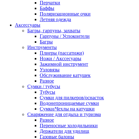
Перчатки
Баффы
Поляризационные очки
Летняя одежда
Аксессуары
Багры, гарпуны, захваты
Гарпуны / Успокоители
Багры
Инструменты
Плиеры (пассатижи)
Ножи / Акссесуары
Зажимной инструмент
Узловязы
Обслуживание катушек
Разное
Сумки / тубусы
Тубусы
Сумки для пилкеров/оснасток
Водонепроницаемые сумки
Сумки/Чехлы на катушки
Снаряжение для отдыха и туризма
Разное
Переносные холодильники
Держатели для удилищ
Газовые балоны