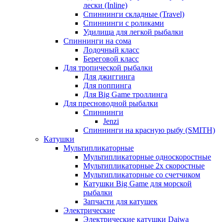
лески (Inline)
Спиннинги складные (Travel)
Спиннинги с роликами
Удилища для легкой рыбалки
Спиннинги на сома
Лодочный класс
Береговой класс
Для тропической рыбалки
Для джиггинга
Для поппинга
Для Big Game троллинга
Для пресноводной рыбалки
Спиннинги
Jenzi
Спиннинги на красную рыбу (SMITH)
Катушки
Мультипликаторные
Мультипликаторные односкоростные
Мультипликаторные 2х скоростные
Мультипликаторные со счетчиком
Катушки Big Game для морской
рыбалки
Запчасти для катушек
Электрические
Электрические катушки Daiwa