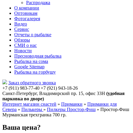
Распродажа
О компании
Оптовикам
Фотогалерея
Видео
Сервис
Отчеты о рыбалке
Обзоры
СМИ о нас
Новости
Пресноводная рыбалка
Рыбалка на сома
Google Sitemap
Рыбалка на горбушу
Заказ обратного звонка
+7 (911) 983-77-40
‭+7 (921) 943-18-26
‭
Санкт-Петербург, Владимирский пр. 15, офис 33Н
(удобная
парковка во дворе)
Интернет магазин снастей
»
Приманки
»
Приманки для
Севера
»
Пилькеры
»
Пилкеры Простор-Фиш
»
Простор-Фиш
Мурманская трехгранка 700 гр.
Ваша цена?