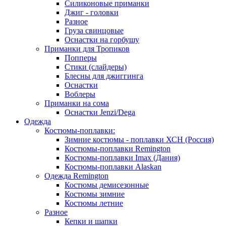
Силиконовые приманки
Джиг - головки
Разное
Груза свинцовые
Оснастки на горбушу
Приманки для Тропиков
Попперы
Стики (слайдеры)
Блесны для джиггинга
Оснастки
Воблеры
Приманки на сома
Оснастки Jenzi/Dega
Одежда
Костюмы-поплавки:
Зимние костюмы - поплавки ХСН (Россия)
Костюмы-поплавки Remington
Костюмы-поплавки Imax (Дания)
Костюмы-поплавки Alaskan
Одежда Remington
Костюмы демисезонные
Костюмы зимние
Костюмы летние
Разное
Кепки и шапки