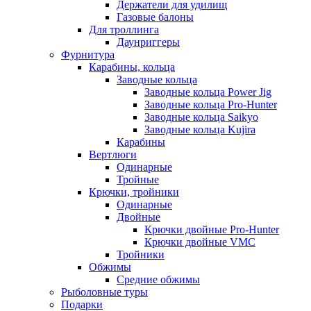
Держатели для удилищ
Газовые балоны
Для троллинга
Даунриггеры
Фурнитура
Карабины, кольца
Заводные кольца
Заводные кольца Power Jig
Заводные кольца Pro-Hunter
Заводные кольца Saikyo
Заводные кольца Kujira
Карабины
Вертлюги
Одинарные
Тройные
Крючки, тройники
Одинарные
Двойные
Крючки двойные Pro-Hunter
Крючки двойные VMC
Тройники
Обжимы
Средние обжимы
Рыболовные туры
Подарки