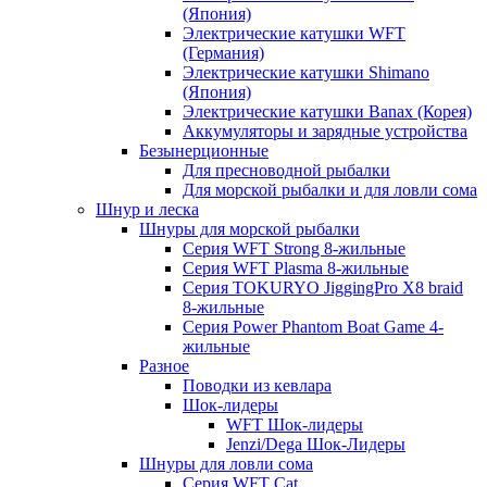
(Япония)
Электрические катушки WFT
(Германия)
Электрические катушки Shimano
(Япония)
Электрические катушки Banax (Корея)
Аккумуляторы и зарядные устройства
Безынерционные
Для пресноводной рыбалки
Для морской рыбалки и для ловли сома
Шнур и леска
Шнуры для морской рыбалки
Серия WFT Strong 8-жильные
Серия WFT Plasma 8-жильные
Серия TOKURYO JiggingPro X8 braid
8-жильные
Серия Power Phantom Boat Game 4-
жильные
Разное
Поводки из кевлара
Шок-лидеры
WFT Шок-лидеры
Jenzi/Dega Шок-Лидеры
Шнуры для ловли сома
Серия WFT Cat