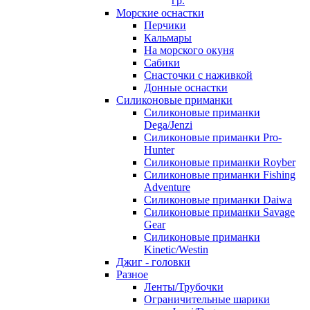
гр.
Морские оснастки
Перчики
Кальмары
На морского окуня
Сабики
Снасточки с наживкой
Донные оснастки
Силиконовые приманки
Силиконовые приманки
Dega/Jenzi
Силиконовые приманки Pro-
Hunter
Силиконовые приманки Royber
Силиконовые приманки Fishing
Adventure
Силиконовые приманки Daiwa
Силиконовые приманки Savage
Gear
Силиконовые приманки
Kinetic/Westin
Джиг - головки
Разное
Ленты/Трубочки
Ограничительные шарики