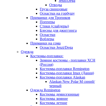
Jenzi/Dega
Отводы
Груза свинцовые
Оснастки на горбушу
Приманки для Тропиков
Попперы
Стики (слайдеры)
Блесны для джиггинга
Оснастки
Воблеры
Приманки на сома
Оснастки Jenzi/Dega
Одежда
Костюмы-поплавки:
Зимние костюмы - поплавки ХСН
(Россия)
Костюмы-поплавки Remington
Костюмы-поплавки Imax (Дания)
Костюмы-поплавки Alaskan
Alaskan New Polar M синий/
черный
Одежда Remington
Костюмы демисезонные
Костюмы зимние
Костюмы летние