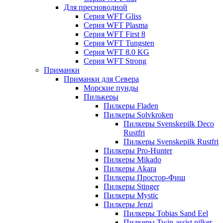
Для пресноводной
Серия WFT Gliss
Серия WFT Plasma
Серия WFT First 8
Серия WFT Tungsten
Серия WFT 8.0 KG
Серия WFT Strong
Приманки
Приманки для Севера
Морские пунды
Пилькеры
Пилкеры Fladen
Пилкеры Solvkroken
Пилкеры Svenskepilk Deco
Rustfri
Пилкеры Svenskepilk Rustfri
Пилкеры Pro-Hunter
Пилкеры Mikado
Пилкеры Akara
Пилкеры Простор-Фиш
Пилкеры Stinger
Пилкеры Mystic
Пилкеры Jenzi
Пилкеры Tobias Sand Eel
Пилкеры Twin-assist pilker