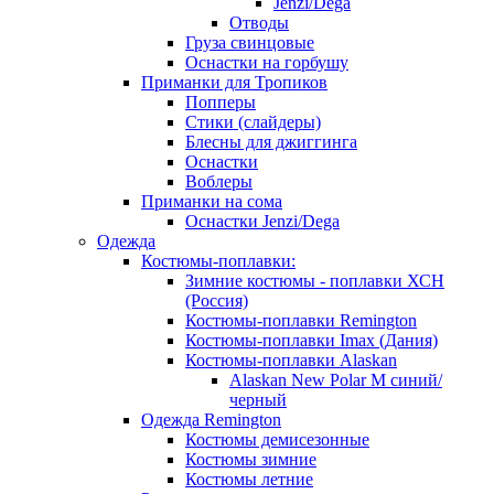
Jenzi/Dega
Отводы
Груза свинцовые
Оснастки на горбушу
Приманки для Тропиков
Попперы
Стики (слайдеры)
Блесны для джиггинга
Оснастки
Воблеры
Приманки на сома
Оснастки Jenzi/Dega
Одежда
Костюмы-поплавки:
Зимние костюмы - поплавки ХСН
(Россия)
Костюмы-поплавки Remington
Костюмы-поплавки Imax (Дания)
Костюмы-поплавки Alaskan
Alaskan New Polar M синий/
черный
Одежда Remington
Костюмы демисезонные
Костюмы зимние
Костюмы летние