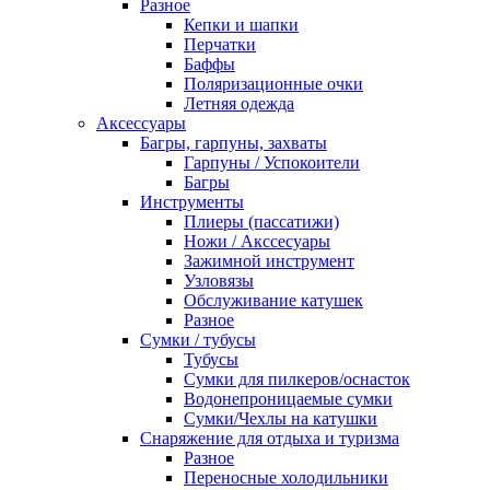
Разное
Кепки и шапки
Перчатки
Баффы
Поляризационные очки
Летняя одежда
Аксессуары
Багры, гарпуны, захваты
Гарпуны / Успокоители
Багры
Инструменты
Плиеры (пассатижи)
Ножи / Акссесуары
Зажимной инструмент
Узловязы
Обслуживание катушек
Разное
Сумки / тубусы
Тубусы
Сумки для пилкеров/оснасток
Водонепроницаемые сумки
Сумки/Чехлы на катушки
Снаряжение для отдыха и туризма
Разное
Переносные холодильники