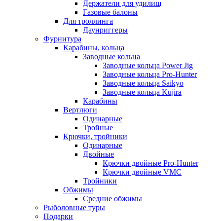
Держатели для удилищ
Газовые балоны
Для троллинга
Даунриггеры
Фурнитура
Карабины, кольца
Заводные кольца
Заводные кольца Power Jig
Заводные кольца Pro-Hunter
Заводные кольца Saikyo
Заводные кольца Kujira
Карабины
Вертлюги
Одинарные
Тройные
Крючки, тройники
Одинарные
Двойные
Крючки двойные Pro-Hunter
Крючки двойные VMC
Тройники
Обжимы
Средние обжимы
Рыболовные туры
Подарки