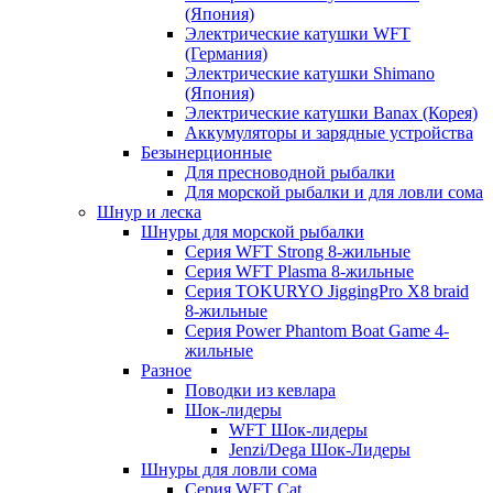
(Япония)
Электрические катушки WFT
(Германия)
Электрические катушки Shimano
(Япония)
Электрические катушки Banax (Корея)
Аккумуляторы и зарядные устройства
Безынерционные
Для пресноводной рыбалки
Для морской рыбалки и для ловли сома
Шнур и леска
Шнуры для морской рыбалки
Серия WFT Strong 8-жильные
Серия WFT Plasma 8-жильные
Серия TOKURYO JiggingPro X8 braid
8-жильные
Серия Power Phantom Boat Game 4-
жильные
Разное
Поводки из кевлара
Шок-лидеры
WFT Шок-лидеры
Jenzi/Dega Шок-Лидеры
Шнуры для ловли сома
Серия WFT Cat