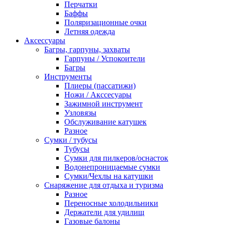
Перчатки
Баффы
Поляризационные очки
Летняя одежда
Аксессуары
Багры, гарпуны, захваты
Гарпуны / Успокоители
Багры
Инструменты
Плиеры (пассатижи)
Ножи / Акссесуары
Зажимной инструмент
Узловязы
Обслуживание катушек
Разное
Сумки / тубусы
Тубусы
Сумки для пилкеров/оснасток
Водонепроницаемые сумки
Сумки/Чехлы на катушки
Снаряжение для отдыха и туризма
Разное
Переносные холодильники
Держатели для удилищ
Газовые балоны