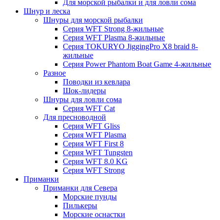
Для морской рыбалки и для ловли сома
Шнур и леска
Шнуры для морской рыбалки
Серия WFT Strong 8-жильные
Серия WFT Plasma 8-жильные
Серия TOKURYO JiggingPro X8 braid 8-
жильные
Серия Power Phantom Boat Game 4-жильные
Разное
Поводки из кевлара
Шок-лидеры
Шнуры для ловли сома
Серия WFT Cat
Для пресноводной
Серия WFT Gliss
Серия WFT Plasma
Серия WFT First 8
Серия WFT Tungsten
Серия WFT 8.0 KG
Серия WFT Strong
Приманки
Приманки для Севера
Морские пунды
Пилькеры
Морские оснастки