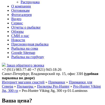
Распродажа
О компании
Оптовикам
Фотогалерея
Видео
Сервис
Отчеты о рыбалке
Обзоры
СМИ о нас
Новости
Пресноводная рыбалка
Рыбалка на сома
Google Sitemap
Рыбалка на горбушу
Заказ обратного звонка
+7 (911) 983-77-40
‭+7 (921) 943-18-26
‭
Санкт-Петербург, Владимирский пр. 15, офис 33Н
(удобная
парковка во дворе)
Интернет магазин снастей
»
Приманки
»
Приманки для
Севера
»
Пилькеры
»
Пилкеры Pro-Hunter
»
Pro-Hunter Viking
Jig, 300 гр
»
Pro-Hunter Viking Jig, 300 гр 01-Luminous
Ваша цена?