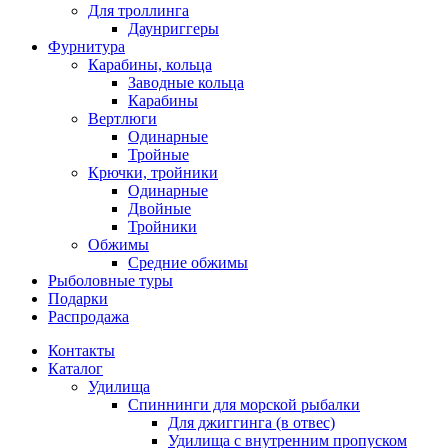
Для троллинга
Даунриггеры
Фурнитура
Карабины, кольца
Заводные кольца
Карабины
Вертлюги
Одинарные
Тройные
Крючки, тройники
Одинарные
Двойные
Тройники
Обжимы
Средние обжимы
Рыболовные туры
Подарки
Распродажа
Контакты
Каталог
Удилища
Спиннинги для морской рыбалки
Для джиггинга (в отвес)
Удилища с внутренним пропуском