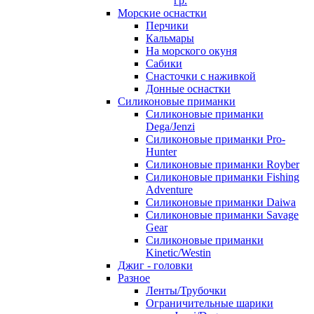
гр.
Морские оснастки
Перчики
Кальмары
На морского окуня
Сабики
Снасточки с наживкой
Донные оснастки
Силиконовые приманки
Силиконовые приманки
Dega/Jenzi
Силиконовые приманки Pro-
Hunter
Силиконовые приманки Royber
Силиконовые приманки Fishing
Adventure
Силиконовые приманки Daiwa
Силиконовые приманки Savage
Gear
Силиконовые приманки
Kinetic/Westin
Джиг - головки
Разное
Ленты/Трубочки
Ограничительные шарики