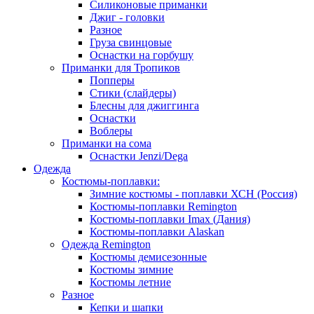
Силиконовые приманки
Джиг - головки
Разное
Груза свинцовые
Оснастки на горбушу
Приманки для Тропиков
Попперы
Стики (слайдеры)
Блесны для джиггинга
Оснастки
Воблеры
Приманки на сома
Оснастки Jenzi/Dega
Одежда
Костюмы-поплавки:
Зимние костюмы - поплавки ХСН (Россия)
Костюмы-поплавки Remington
Костюмы-поплавки Imax (Дания)
Костюмы-поплавки Alaskan
Одежда Remington
Костюмы демисезонные
Костюмы зимние
Костюмы летние
Разное
Кепки и шапки