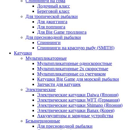
Спиннинги на сома
Лодочный класс
Береговой класс
Для тропической рыбалки
Для джиггинга
Для поппинга
Для Big Game троллинга
Для пресноводной рыбалки
Спиннинги
Спиннинги на красную рыбу (SMITH)
Катушки
Мультипликаторные
Мультипликаторные односкоростные
Мультипликаторные 2х скоростные
Мультипликаторные со счетчиком
Катушки Big Game для морской рыбалки
Запчасти для катушек
Электрические
Электрические катушки Daiwa (Япония)
Электрические катушки WFT (Германия)
Электрические катушки Shimano (Япония)
Электрические катушки Banax (Корея)
Аккумуляторы и зарядные устройства
Безынерционные
Для пресноводной рыбалки