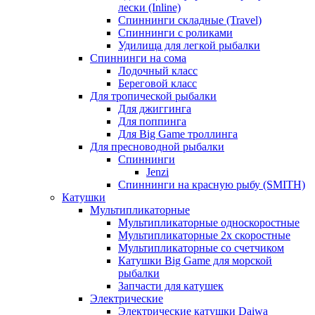
лески (Inline)
Спиннинги складные (Travel)
Спиннинги с роликами
Удилища для легкой рыбалки
Спиннинги на сома
Лодочный класс
Береговой класс
Для тропической рыбалки
Для джиггинга
Для поппинга
Для Big Game троллинга
Для пресноводной рыбалки
Спиннинги
Jenzi
Спиннинги на красную рыбу (SMITH)
Катушки
Мультипликаторные
Мультипликаторные односкоростные
Мультипликаторные 2х скоростные
Мультипликаторные со счетчиком
Катушки Big Game для морской
рыбалки
Запчасти для катушек
Электрические
Электрические катушки Daiwa