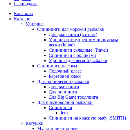
Распродажа
Контакты
Каталог
Удилища
Спиннинги для морской рыбалки
Для джиггинга (в отвес)
Удилища с внутренним пропуском
лески (Inline)
Спиннинги складные (Travel)
Спиннинги с роликами
Удилища для легкой рыбалки
Спиннинги на сома
Лодочный класс
Береговой класс
Для тропической рыбалки
Для джиггинга
Для поппинга
Для Big Game троллинга
Для пресноводной рыбалки
Спиннинги
Jenzi
Спиннинги на красную рыбу (SMITH)
Катушки
Мультипликаторные