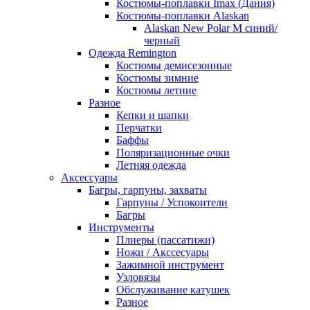
Костюмы-поплавки Imax (Дания)
Костюмы-поплавки Alaskan
Alaskan New Polar M синий/
черный
Одежда Remington
Костюмы демисезонные
Костюмы зимние
Костюмы летние
Разное
Кепки и шапки
Перчатки
Баффы
Поляризационные очки
Летняя одежда
Аксессуары
Багры, гарпуны, захваты
Гарпуны / Успокоители
Багры
Инструменты
Плиеры (пассатижи)
Ножи / Акссесуары
Зажимной инструмент
Узловязы
Обслуживание катушек
Разное