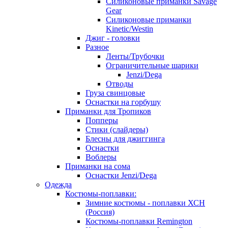
Силиконовые приманки Savage
Gear
Силиконовые приманки
Kinetic/Westin
Джиг - головки
Разное
Ленты/Трубочки
Ограничительные шарики
Jenzi/Dega
Отводы
Груза свинцовые
Оснастки на горбушу
Приманки для Тропиков
Попперы
Стики (слайдеры)
Блесны для джиггинга
Оснастки
Воблеры
Приманки на сома
Оснастки Jenzi/Dega
Одежда
Костюмы-поплавки:
Зимние костюмы - поплавки ХСН
(Россия)
Костюмы-поплавки Remington