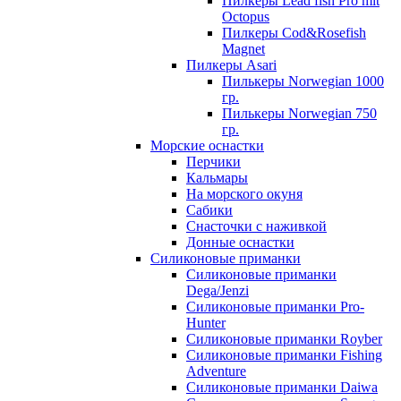
Пилкеры Lead fish Pro mit
Octopus
Пилкеры Cod&Rosefish
Magnet
Пилкеры Asari
Пилькеры Norwegian 1000
гр.
Пилькеры Norwegian 750
гр.
Морские оснастки
Перчики
Кальмары
На морского окуня
Сабики
Снасточки с наживкой
Донные оснастки
Силиконовые приманки
Силиконовые приманки
Dega/Jenzi
Силиконовые приманки Pro-
Hunter
Силиконовые приманки Royber
Силиконовые приманки Fishing
Adventure
Силиконовые приманки Daiwa