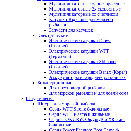
Мультипликаторные односкоростные
Мультипликаторные 2х скоростные
Мультипликаторные со счетчиком
Катушки Big Game для морской
рыбалки
Запчасти для катушек
Электрические
Электрические катушки Daiwa
(Япония)
Электрические катушки WFT
(Германия)
Электрические катушки Shimano
(Япония)
Электрические катушки Banax (Корея)
Аккумуляторы и зарядные устройства
Безынерционные
Для пресноводной рыбалки
Для морской рыбалки и для ловли сома
Шнур и леска
Шнуры для морской рыбалки
Серия WFT Strong 8-жильные
Серия WFT Plasma 8-жильные
Серия TOKURYO JiggingPro X8 braid
8-жильные
Серия Power Phantom Boat Game 4-