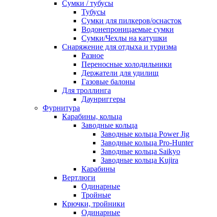
Сумки / тубусы
Тубусы
Сумки для пилкеров/оснасток
Водонепроницаемые сумки
Сумки/Чехлы на катушки
Снаряжение для отдыха и туризма
Разное
Переносные холодильники
Держатели для удилищ
Газовые балоны
Для троллинга
Даунриггеры
Фурнитура
Карабины, кольца
Заводные кольца
Заводные кольца Power Jig
Заводные кольца Pro-Hunter
Заводные кольца Saikyo
Заводные кольца Kujira
Карабины
Вертлюги
Одинарные
Тройные
Крючки, тройники
Одинарные