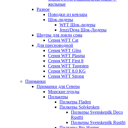
жильные
Разное
Поводки из кевлара
Шок-лидеры
WFT Шок-лидеры
Jenzi/Dega Шок-Лидеры
Шнуры для ловли сома
Серия WFT Cat
Для пресноводной
Серия WFT Gliss
Серия WFT Plasma
Серия WFT First 8
Серия WFT Tungsten
Серия WFT 8.0 KG
Серия WFT Strong
Приманки
Приманки для Севера
Морские пунды
Пилькеры
Пилкеры Fladen
Пилкеры Solvkroken
Пилкеры Svenskepilk Deco
Rustfri
Пилкеры Svenskepilk Rustfri
Пилкеры Pro-Hunter