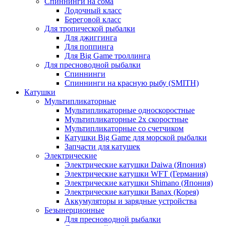
Спиннинги на сома
Лодочный класс
Береговой класс
Для тропической рыбалки
Для джиггинга
Для поппинга
Для Big Game троллинга
Для пресноводной рыбалки
Спиннинги
Спиннинги на красную рыбу (SMITH)
Катушки
Мультипликаторные
Мультипликаторные односкоростные
Мультипликаторные 2х скоростные
Мультипликаторные со счетчиком
Катушки Big Game для морской рыбалки
Запчасти для катушек
Электрические
Электрические катушки Daiwa (Япония)
Электрические катушки WFT (Германия)
Электрические катушки Shimano (Япония)
Электрические катушки Banax (Корея)
Аккумуляторы и зарядные устройства
Безынерционные
Для пресноводной рыбалки