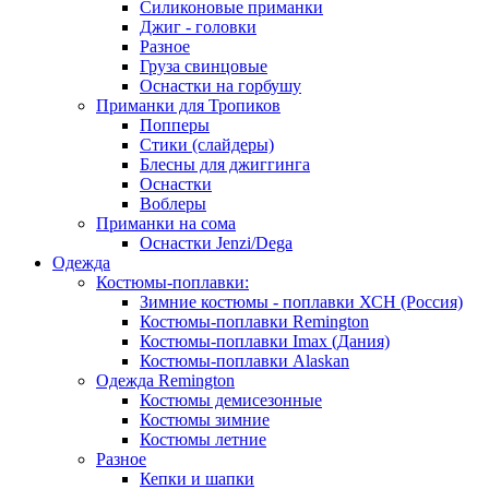
Силиконовые приманки
Джиг - головки
Разное
Груза свинцовые
Оснастки на горбушу
Приманки для Тропиков
Попперы
Стики (слайдеры)
Блесны для джиггинга
Оснастки
Воблеры
Приманки на сома
Оснастки Jenzi/Dega
Одежда
Костюмы-поплавки:
Зимние костюмы - поплавки ХСН (Россия)
Костюмы-поплавки Remington
Костюмы-поплавки Imax (Дания)
Костюмы-поплавки Alaskan
Одежда Remington
Костюмы демисезонные
Костюмы зимние
Костюмы летние
Разное
Кепки и шапки