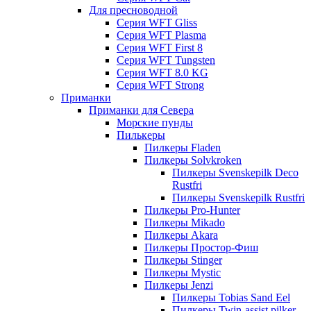
Для пресноводной
Серия WFT Gliss
Серия WFT Plasma
Серия WFT First 8
Серия WFT Tungsten
Серия WFT 8.0 KG
Серия WFT Strong
Приманки
Приманки для Севера
Морские пунды
Пилькеры
Пилкеры Fladen
Пилкеры Solvkroken
Пилкеры Svenskepilk Deco
Rustfri
Пилкеры Svenskepilk Rustfri
Пилкеры Pro-Hunter
Пилкеры Mikado
Пилкеры Akara
Пилкеры Простор-Фиш
Пилкеры Stinger
Пилкеры Mystic
Пилкеры Jenzi
Пилкеры Tobias Sand Eel
Пилкеры Twin-assist pilker