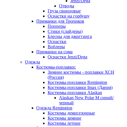
Jenzi/Dega
Отводы
Груза свинцовые
Оснастки на горбушу
Приманки для Тропиков
Попперы
Стики (слайдеры)
Блесны для джиггинга
Оснастки
Воблеры
Приманки на сома
Оснастки Jenzi/Dega
Одежда
Костюмы-поплавки:
Зимние костюмы - поплавки ХСН
(Россия)
Костюмы-поплавки Remington
Костюмы-поплавки Imax (Дания)
Костюмы-поплавки Alaskan
Alaskan New Polar M синий/
черный
Одежда Remington
Костюмы демисезонные
Костюмы зимние
Костюмы летние