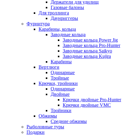
Держатели для удилищ
Газовые балоны
Для троллинга
Даунриггеры
Фурнитура
Карабины, кольца
Заводные кольца
Заводные кольца Power Jig
Заводные кольца Pro-Hunter
Заводные кольца Saikyo
Заводные кольца Kujira
Карабины
Вертлюги
Одинарные
Тройные
Крючки, тройники
Одинарные
Двойные
Крючки двойные Pro-Hunter
Крючки двойные VMC
Тройники
Обжимы
Средние обжимы
Рыболовные туры
Подарки