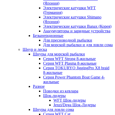
(Япония)
Электрические катушки WFT
(Германия)
Электрические катушки Shimano
(Япония)
Электрические катушки Banax (Корея)
Аккумуляторы и зарядные устройства
Безынерционные
Для пресноводной рыбалки
Для морской рыбалки и для ловли сома
Шнур и леска
Шнуры для морской рыбалки
Серия WFT Strong 8-жильные
Серия WFT Plasma 8-жильные
Серия TOKURYO JiggingPro X8 braid
8-жильные
Серия Power Phantom Boat Game 4-
жильные
Разное
Поводки из кевлара
Шок-лидеры
WFT Шок-лидеры
Jenzi/Dega Шок-Лидеры
Шнуры для ловли сома
Серия WFT Cat