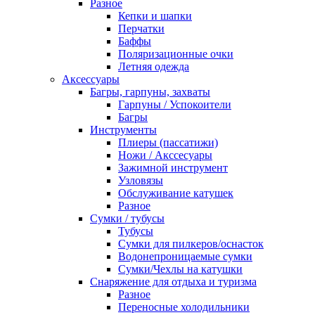
Разное
Кепки и шапки
Перчатки
Баффы
Поляризационные очки
Летняя одежда
Аксессуары
Багры, гарпуны, захваты
Гарпуны / Успокоители
Багры
Инструменты
Плиеры (пассатижи)
Ножи / Акссесуары
Зажимной инструмент
Узловязы
Обслуживание катушек
Разное
Сумки / тубусы
Тубусы
Сумки для пилкеров/оснасток
Водонепроницаемые сумки
Сумки/Чехлы на катушки
Снаряжение для отдыха и туризма
Разное
Переносные холодильники