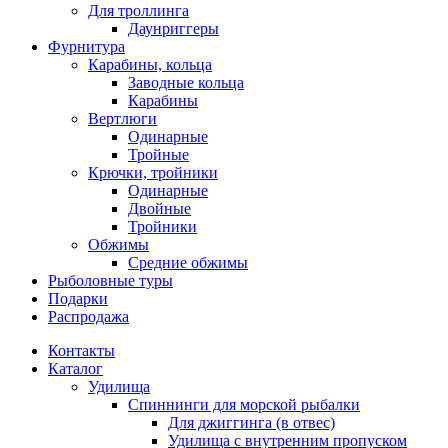
Для троллинга
Даунриггеры
Фурнитура
Карабины, кольца
Заводные кольца
Карабины
Вертлюги
Одинарные
Тройные
Крючки, тройники
Одинарные
Двойные
Тройники
Обжимы
Средние обжимы
Рыболовные туры
Подарки
Распродажа
Контакты
Каталог
Удилища
Спиннинги для морской рыбалки
Для джиггинга (в отвес)
Удилища с внутренним пропуском