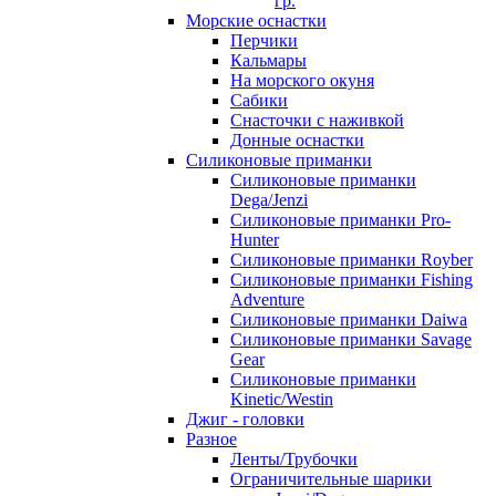
гр.
Морские оснастки
Перчики
Кальмары
На морского окуня
Сабики
Снасточки с наживкой
Донные оснастки
Силиконовые приманки
Силиконовые приманки
Dega/Jenzi
Силиконовые приманки Pro-
Hunter
Силиконовые приманки Royber
Силиконовые приманки Fishing
Adventure
Силиконовые приманки Daiwa
Силиконовые приманки Savage
Gear
Силиконовые приманки
Kinetic/Westin
Джиг - головки
Разное
Ленты/Трубочки
Ограничительные шарики