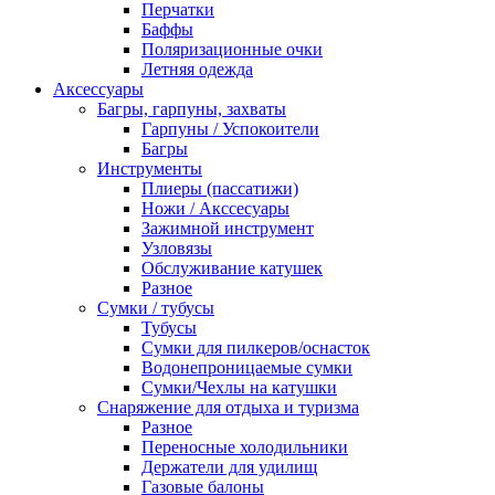
Перчатки
Баффы
Поляризационные очки
Летняя одежда
Аксессуары
Багры, гарпуны, захваты
Гарпуны / Успокоители
Багры
Инструменты
Плиеры (пассатижи)
Ножи / Акссесуары
Зажимной инструмент
Узловязы
Обслуживание катушек
Разное
Сумки / тубусы
Тубусы
Сумки для пилкеров/оснасток
Водонепроницаемые сумки
Сумки/Чехлы на катушки
Снаряжение для отдыха и туризма
Разное
Переносные холодильники
Держатели для удилищ
Газовые балоны