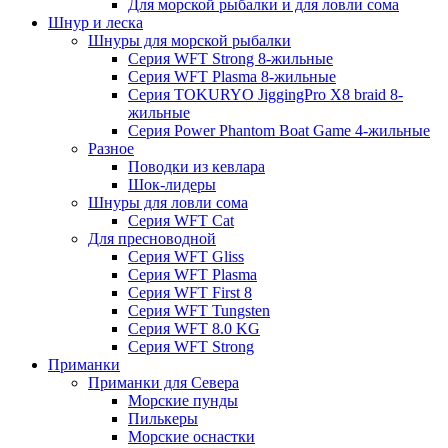
Для морской рыбалки и для ловли сома
Шнур и леска
Шнуры для морской рыбалки
Серия WFT Strong 8-жильные
Серия WFT Plasma 8-жильные
Серия TOKURYO JiggingPro X8 braid 8-
жильные
Серия Power Phantom Boat Game 4-жильные
Разное
Поводки из кевлара
Шок-лидеры
Шнуры для ловли сома
Серия WFT Cat
Для пресноводной
Серия WFT Gliss
Серия WFT Plasma
Серия WFT First 8
Серия WFT Tungsten
Серия WFT 8.0 KG
Серия WFT Strong
Приманки
Приманки для Севера
Морские пунды
Пилькеры
Морские оснастки