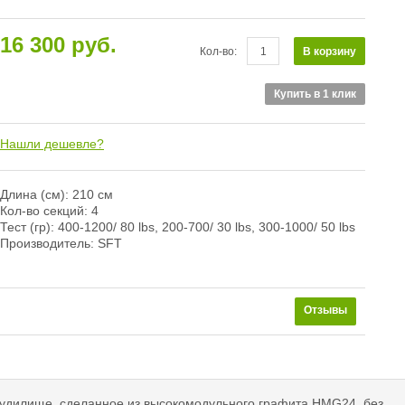
16 300 руб.
В корзину
Кол-во:
Купить в 1 клик
Нашли дешевле?
Длина (см): 210 см
Кол-во секций: 4
Тест (гр): 400-1200/ 80 lbs, 200-700/ 30 lbs, 300-1000/ 50 lbs
Производитель: SFT
ее
Отзывы
 удилище, сделанное из высокомодульного графита HMG24, без