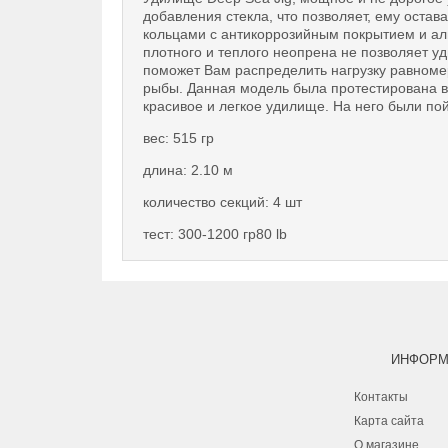
добавления стекла, что позволяет, ему оста
кольцами с антикоррозийным покрытием и а
плотного и теплого неопрена не позволяет у
поможет Вам распределить нагрузку равномер
рыбы. Данная модель была протестирована в 
красивое и легкое удилище. На него были п
вес: 515 гр
длина: 2.10 м
количество секций: 4 шт
тест: 300-1200 гр80 lb
ИНФОРМ
Контакты
Карта сайта
О магазине