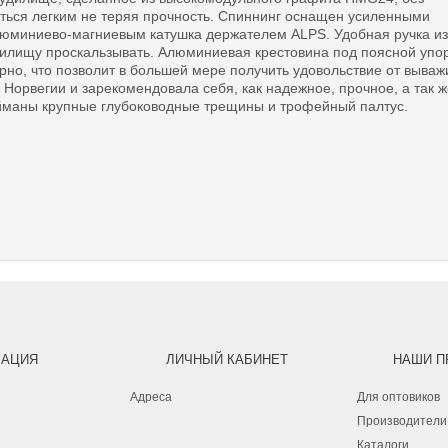
ваться легким не теряя прочность. Спиннинг оснащен усиленными
люминиево-магниевым катушка держателем ALPS. Удобная ручка из
дилищу проскальзывать. Алюминиевая крестовина под поясной упор
но, что позволит в большей мере получить удовольствие от выва
Норвегии и зарекомендовала себя, как надежное, прочное, а так ж
ойманы крупные глубоководные трещины и трофейный палтус.
АЦИЯ
ЛИЧНЫЙ КАБИНЕТ
НАШИ П
Адреса
Для оптовиков
Производители
Каталоги