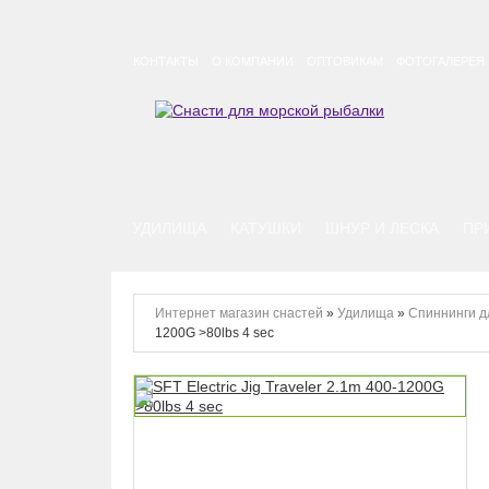
КОНТАКТЫ
О КОМПАНИИ
ОПТОВИКАМ
ФОТОГАЛЕРЕЯ
УДИЛИЩА
КАТУШКИ
ШНУР И ЛЕСКА
ПР
Интернет магазин снастей
»
Удилища
»
Спиннинги д
1200G >80lbs 4 sec