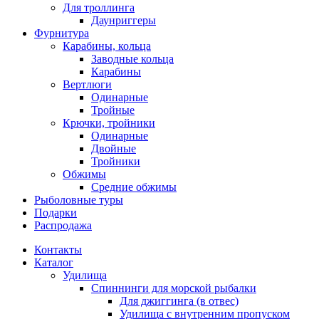
Для троллинга
Даунриггеры
Фурнитура
Карабины, кольца
Заводные кольца
Карабины
Вертлюги
Одинарные
Тройные
Крючки, тройники
Одинарные
Двойные
Тройники
Обжимы
Средние обжимы
Рыболовные туры
Подарки
Распродажа
Контакты
Каталог
Удилища
Спиннинги для морской рыбалки
Для джиггинга (в отвес)
Удилища с внутренним пропуском