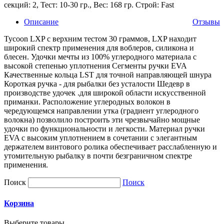
секций: 2, Тест: 10-30 гр., Вес: 168 гр. Строй: Fast
Описание
Отзывы
Tycoon LXP с верхним тестом 30 граммов, LXP находит
широкий спектр применения для воблеров, силикона и
блесен. Удочки мечты из 100% углеродного материала с
высокой степенью уплотнения Сегменты ручки EVA
Качественные кольца LST для точной направляющей шнура
Короткая ручка - для рыбалки без усталости Шедевр в
производстве удочек .для широкой области искусственной
приманки. Расположение углеродных волокон в
чередующемся направлении утка (градиент углеродного
волокна) позволило построить эти чрезвычайно мощные
удочки по функциональности и легкости. Материал ручки
EVA с высоким уплотнением в сочетании с элегантным
держателем винтового ролика обеспечивает расслабленную и
утомительную рыбалку в почти безграничном спектре
применения.
Поиск
Поиск
Корзина
Выберите товары