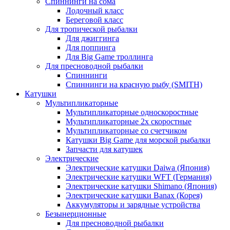
Спиннинги на сома
Лодочный класс
Береговой класс
Для тропической рыбалки
Для джиггинга
Для поппинга
Для Big Game троллинга
Для пресноводной рыбалки
Спиннинги
Спиннинги на красную рыбу (SMITH)
Катушки
Мультипликаторные
Мультипликаторные односкоростные
Мультипликаторные 2х скоростные
Мультипликаторные со счетчиком
Катушки Big Game для морской рыбалки
Запчасти для катушек
Электрические
Электрические катушки Daiwa (Япония)
Электрические катушки WFT (Германия)
Электрические катушки Shimano (Япония)
Электрические катушки Banax (Корея)
Аккумуляторы и зарядные устройства
Безынерционные
Для пресноводной рыбалки