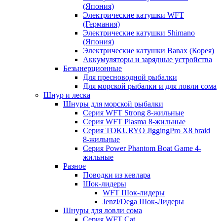
(Япония)
Электрические катушки WFT
(Германия)
Электрические катушки Shimano
(Япония)
Электрические катушки Banax (Корея)
Аккумуляторы и зарядные устройства
Безынерционные
Для пресноводной рыбалки
Для морской рыбалки и для ловли сома
Шнур и леска
Шнуры для морской рыбалки
Серия WFT Strong 8-жильные
Серия WFT Plasma 8-жильные
Серия TOKURYO JiggingPro X8 braid
8-жильные
Серия Power Phantom Boat Game 4-
жильные
Разное
Поводки из кевлара
Шок-лидеры
WFT Шок-лидеры
Jenzi/Dega Шок-Лидеры
Шнуры для ловли сома
Серия WFT Cat