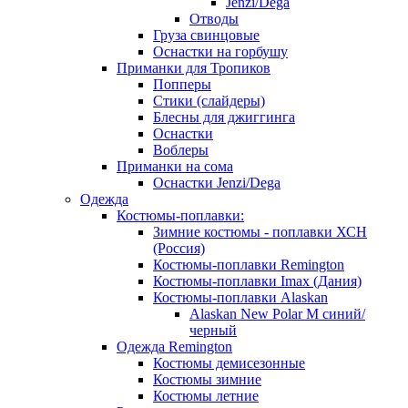
Jenzi/Dega
Отводы
Груза свинцовые
Оснастки на горбушу
Приманки для Тропиков
Попперы
Стики (слайдеры)
Блесны для джиггинга
Оснастки
Воблеры
Приманки на сома
Оснастки Jenzi/Dega
Одежда
Костюмы-поплавки:
Зимние костюмы - поплавки ХСН
(Россия)
Костюмы-поплавки Remington
Костюмы-поплавки Imax (Дания)
Костюмы-поплавки Alaskan
Alaskan New Polar M синий/
черный
Одежда Remington
Костюмы демисезонные
Костюмы зимние
Костюмы летние