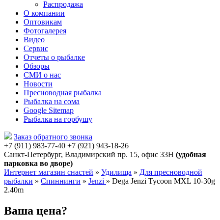
Распродажа
О компании
Оптовикам
Фотогалерея
Видео
Сервис
Отчеты о рыбалке
Обзоры
СМИ о нас
Новости
Пресноводная рыбалка
Рыбалка на сома
Google Sitemap
Рыбалка на горбушу
Заказ обратного звонка
+7 (911) 983-77-40
‭+7 (921) 943-18-26
‭
Санкт-Петербург, Владимирский пр. 15, офис 33Н
(удобная
парковка во дворе)
Интернет магазин снастей
»
Удилища
»
Для пресноводной
рыбалки
»
Спиннинги
»
Jenzi
»
Dega Jenzi Tycoon MXL 10-30g
2.40m
Ваша цена?