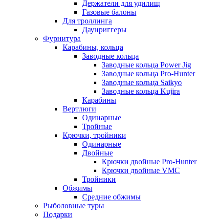
Держатели для удилищ
Газовые балоны
Для троллинга
Даунриггеры
Фурнитура
Карабины, кольца
Заводные кольца
Заводные кольца Power Jig
Заводные кольца Pro-Hunter
Заводные кольца Saikyo
Заводные кольца Kujira
Карабины
Вертлюги
Одинарные
Тройные
Крючки, тройники
Одинарные
Двойные
Крючки двойные Pro-Hunter
Крючки двойные VMC
Тройники
Обжимы
Средние обжимы
Рыболовные туры
Подарки