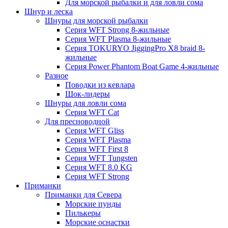
Для морской рыбалки и для ловли сома
Шнур и леска
Шнуры для морской рыбалки
Серия WFT Strong 8-жильные
Серия WFT Plasma 8-жильные
Серия TOKURYO JiggingPro X8 braid 8-
жильные
Серия Power Phantom Boat Game 4-жильные
Разное
Поводки из кевлара
Шок-лидеры
Шнуры для ловли сома
Серия WFT Cat
Для пресноводной
Серия WFT Gliss
Серия WFT Plasma
Серия WFT First 8
Серия WFT Tungsten
Серия WFT 8.0 KG
Серия WFT Strong
Приманки
Приманки для Севера
Морские пунды
Пилькеры
Морские оснастки