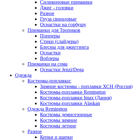
Силиконовые приманки
Джиг - головки
Разное
Груза свинцовые
Оснастки на горбушу
Приманки для Тропиков
Попперы
Стики (слайдеры)
Блесны для джиггинга
Оснастки
Воблеры
Приманки на сома
Оснастки Jenzi/Dega
Одежда
Костюмы-поплавки:
Зимние костюмы - поплавки ХСН (Россия)
Костюмы-поплавки Remington
Костюмы-поплавки Imax (Дания)
Костюмы-поплавки Alaskan
Одежда Remington
Костюмы демисезонные
Костюмы зимние
Костюмы летние
Разное
Кепки и шапки