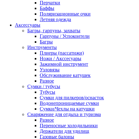
Перчатки
Баффы
Поляризационные очки
Летняя одежда
Аксессуары
Багры, гарпуны, захваты
Гарпуны / Успокоители
Багры
Инструменты
Плиеры (пассатижи)
Ножи / Акссесуары
Зажимной инструмент
Узловязы
Обслуживание катушек
Разное
Сумки / тубусы
Тубусы
Сумки для пилкеров/оснасток
Водонепроницаемые сумки
Сумки/Чехлы на катушки
Снаряжение для отдыха и туризма
Разное
Переносные холодильники
Держатели для удилищ
Газовые балоны