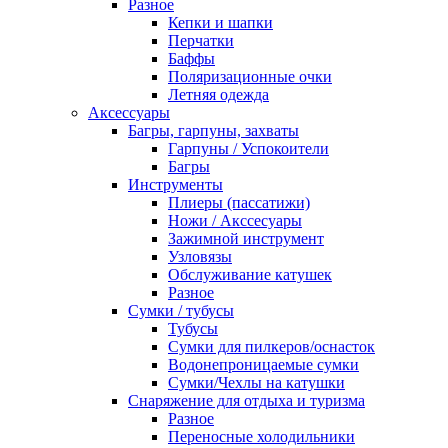
Разное
Кепки и шапки
Перчатки
Баффы
Поляризационные очки
Летняя одежда
Аксессуары
Багры, гарпуны, захваты
Гарпуны / Успокоители
Багры
Инструменты
Плиеры (пассатижи)
Ножи / Акссесуары
Зажимной инструмент
Узловязы
Обслуживание катушек
Разное
Сумки / тубусы
Тубусы
Сумки для пилкеров/оснасток
Водонепроницаемые сумки
Сумки/Чехлы на катушки
Снаряжение для отдыха и туризма
Разное
Переносные холодильники