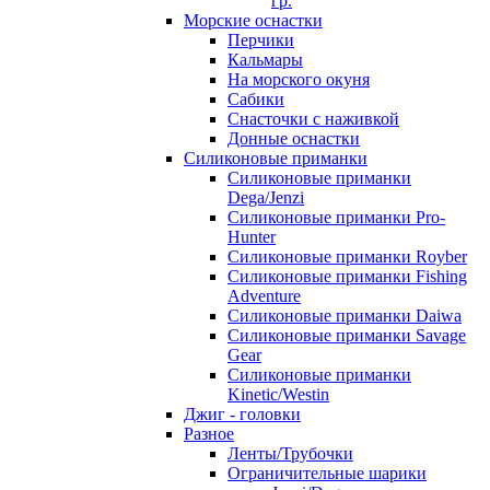
гр.
Морские оснастки
Перчики
Кальмары
На морского окуня
Сабики
Снасточки с наживкой
Донные оснастки
Силиконовые приманки
Силиконовые приманки
Dega/Jenzi
Силиконовые приманки Pro-
Hunter
Силиконовые приманки Royber
Силиконовые приманки Fishing
Adventure
Силиконовые приманки Daiwa
Силиконовые приманки Savage
Gear
Силиконовые приманки
Kinetic/Westin
Джиг - головки
Разное
Ленты/Трубочки
Ограничительные шарики