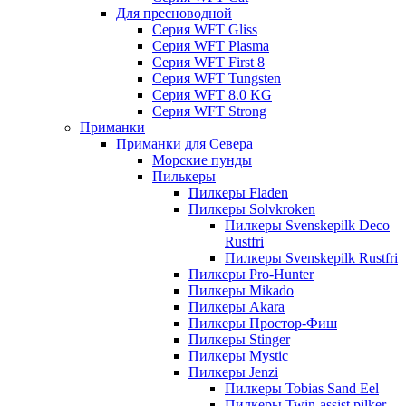
Для пресноводной
Серия WFT Gliss
Серия WFT Plasma
Серия WFT First 8
Серия WFT Tungsten
Серия WFT 8.0 KG
Серия WFT Strong
Приманки
Приманки для Севера
Морские пунды
Пилькеры
Пилкеры Fladen
Пилкеры Solvkroken
Пилкеры Svenskepilk Deco
Rustfri
Пилкеры Svenskepilk Rustfri
Пилкеры Pro-Hunter
Пилкеры Mikado
Пилкеры Akara
Пилкеры Простор-Фиш
Пилкеры Stinger
Пилкеры Mystic
Пилкеры Jenzi
Пилкеры Tobias Sand Eel
Пилкеры Twin-assist pilker