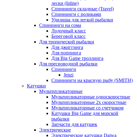
лески (Inline)
Спиннинги складные (Travel)
Спиннинги с роликами
Удилища для легкой рыбалки
Спиннинги на сома
Лодочный класс
Береговой класс
Для тропической рыбалки
Для джиггинга
Для поппинга
Для Big Game троллинга
Для пресноводной рыбалки
Спиннинги
Jenzi
Спиннинги на красную рыбу (SMITH)
Катушки
Мультипликаторные
Мультипликаторные односкоростные
Мультипликаторные 2х скоростные
Мультипликаторные со счетчиком
Катушки Big Game для морской
рыбалки
Запчасти для катушек
Электрические
Электрические катушки Daiwa