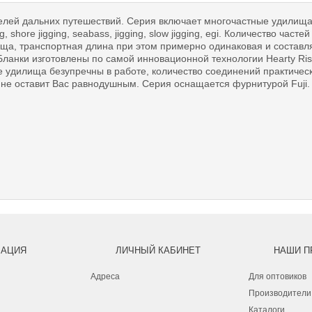
елей дальних путешествий. Серия включает многочастные удилища
hore jigging, seabass, jigging, slow jigging, egi. Количество частей 
ища, транспортная длина при этом примерно одинаковая и составля
 Бланки изготовлены по самой инновационной технологии Hearty Ri
се удилища безупречны в работе, количество соединений практичес
 не оставит Вас равнодушным. Серия оснащается фурнитурой Fuji.
АЦИЯ
ЛИЧНЫЙ КАБИНЕТ
НАШИ П
Адреса
Для оптовиков
Производители
Каталоги