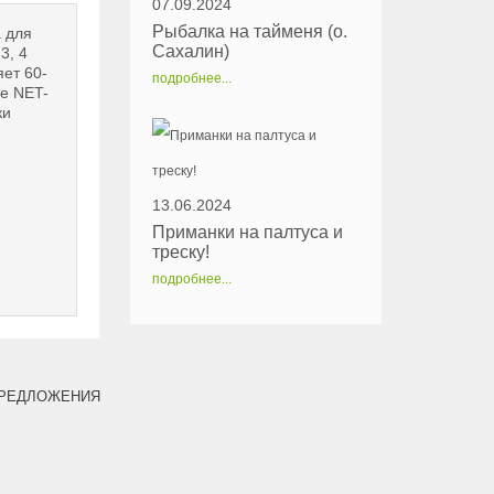
07.09.2024
Рыбалка на тайменя (о.
 для
Сахалин)
3, 4
ет 60-
подробнее...
se NET-
ки
13.06.2024
Приманки на палтуса и
треску!
подробнее...
РЕДЛОЖЕНИЯ