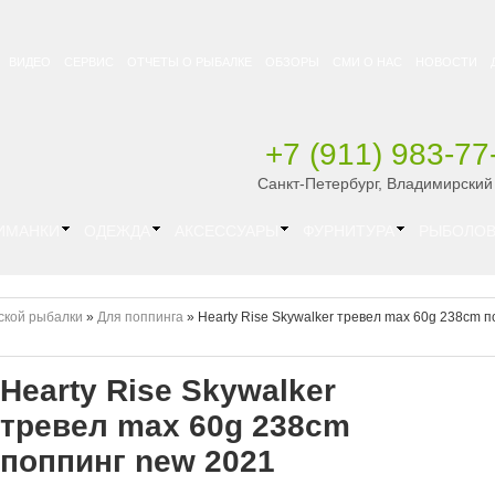
ВИДЕО
СЕРВИС
ОТЧЕТЫ О РЫБАЛКЕ
ОБЗОРЫ
СМИ О НАС
НОВОСТИ
+7 (911) 983-77
Санкт-Петербург, Владимирский
ИМАНКИ
ОДЕЖДА
АКСЕССУАРЫ
ФУРНИТУРА
РЫБОЛОВ
ской рыбалки
»
Для поппинга
»
Hearty Rise Skywalker тревел max 60g 238cm 
Hearty Rise Skywalker
тревел max 60g 238cm
поппинг new 2021