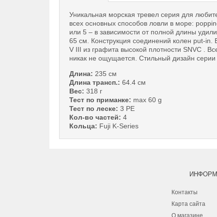
Уникальная морская тревел серия для любит
всех основных способов ловли в море: popping, s
или 5 – в зависимости от полной длины удил
65 см. Конструкция соединений колен put-in.
V III из графита высокой плотности SNVC . В
никак не ощущается. Стильный дизайн серии
Длина:
235 см
Длина трансп.:
64.4 см
Вес:
318 г
Тест по приманке:
max 60 g
Тест по леске:
3 PE
Кол-во частей:
4
Кольца:
Fuji K-Series
ИНФОРМ
Контакты
Карта сайта
О магазине