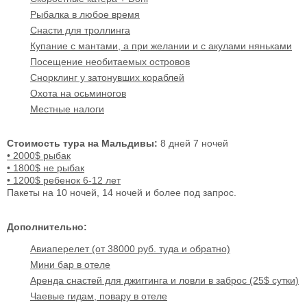
Рыбалка в любое время
Снасти для троллинга
Купание с мантами, а при желании и с акулами няньками
Посещение необитаемых островов
Снорклинг у затонувших кораблей
Охота на осьминогов
Местные налоги
Стоимость тура на Мальдивы:
8 дней 7 ночей
• 2000$ рыбак
• 1800$ не рыбак
• 1200$ ребенок 6-12 лет
Пакеты на 10 ночей, 14 ночей и более под запрос.
Дополнительно:
Авиаперелет (от 38000 руб. туда и обратно)
Мини бар в отеле
Аренда снастей для джиггинга и ловли в заброс (25$ сутки)
Чаевые гидам, повару в отеле