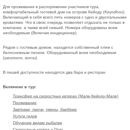
Для проживания в распоряжении участников тура,
комфортабельный гостевой дом на острове Кейоду (Keyodhoo).
Включающий в себя всего пять номеров с одно и двуспальными
кроватями. Что в свою очередь позволяет отдыхать не только в
компании, а также всей семьей. Номера оборудованы всем
необходимым (Включая кондиционер).
Рядом с гостевым домом, находится собственный пляж с
белоснежным песком. Оборудованный всем необходимым
(шезлонги, зонты).
В пешей доступности находятся два бара и ресторан.
Включено в тур:
Трансфер на скоростных катерах (Мале-Кейоду-Мале)
Проживание
Завтраки, ланчи, ужины, барбекю
Услуги гидов
Обучение видам рыбалки
Скоростные катера + Doni