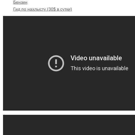
Бензин
Гид по нахлысту (30$ в сутки)