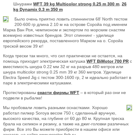
Шнурами
WFT 39 kg Multicolor strong 0.25 m 300 m
,
26
kg Dynamix 0.3 m 350 m
Было очень приятно ловить спиннингом 68’ North тестом
200-600 гр длина 2.10 м на острове Соройа под именем
Марка Ван Роя, чемпионом и экспертом по морским снастям
всемирно известных брендов. Этот спиннинг - удилище
европейского рекорда, поставленного Марком на о. Соройа
треской весом 39 кг!
Когда трески так много, что сил практически не остается, на
помощь приходит электрическая катушка
WFT BiMotor 700 PR
с
вместимость шнура 0.22 мм 32 кг на разрыв 480 метров или
шнура multicolor strong 0.25 mm 39 кг 360 метров. Удилище
Electra Speed Jig с тестом 300-1600 гр, 2 м идеально работает в
паре в электрическими катушками.
Протестированы
снасти фирмы WFT
– в который раз они не
подвели в рыбалке!
Мы пробовали ловить разными оснастками. Хорошо
работал пилкер Soroya весом 750 г, сделанный вручную,
высокого качества, на глубине от 60 до 80 м. Крупная треска
брала на силикон и резину, а также на джиг-головки различных
фирм. Все это Вы можете приобрести в нашем офисе или
заказать на сайте www.prostor-fish.ru