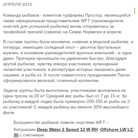
АПРЕЛЯ 2015
Команда рыбаков - клиентов турфирмы Простор, являющейся
также официальным представителем WFT (производителя
снастей для успешной рыбалки) вновь отправилась за
трофейной треской (скреем) на Север Норвегии в апреле.
В составе группы были москвичи, новички в морской рыбалке, и
питерцы, имеющие солидный опыт – десяток брутальных
мужчин, в основном руководителей крупных компаний - и одна
дама. Притирка произошла на удивление быстро, благодаря
крутой рыбалке, чувству юмора участников, кулинарным
талантам участников, в репертуаре которых оказались даже
сашими, и рыба хэ. А после совместного празднования Пасхи
сформировался веселый, спаянный коллектив.
Задача группы была выполнена, участниками выловлена не
одна треска за 20 кг! Средний вес рыбы был от 7 до 15 кг. За
рыбалку в каждой лодке было примерно 200-250 кг рыбы на 2-
их участников! С каждой рыбины вы имеете 30% вкуснейшего
филе.
Большинство рыбаков ловили снастями WFT –
Катушками
Deep Water 2 Speed 12 W RH
,
Offshore LW LC
30
c счётчиком