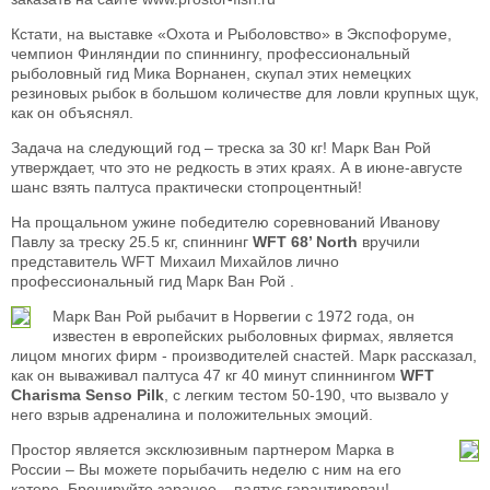
Кстати, на выставке «Охота и Рыболовство» в Экспофоруме,
чемпион Финляндии по спиннингу, профессиональный
рыболовный гид Мика Ворнанен, скупал этих немецких
резиновых рыбок в большом количестве для ловли крупных щук,
как он объяснял.
Задача на следующий год – треска за 30 кг! Марк Ван Рой
утверждает, что это не редкость в этих краях. А в июне-августе
шанс взять палтуса практически стопроцентный!
На прощальном ужине победителю соревнований Иванову
Павлу за треску 25.5 кг, спиннинг
WFT 68’ North
вручили
представитель WFT Михаил Михайлов лично
профессиональный гид Марк Ван Рой .
Марк Ван Рой рыбачит в Норвегии с 1972 года, он
известен в европейских рыболовных фирмах, является
лицом многих фирм - производителей снастей. Марк рассказал,
как он вываживал палтуса 47 кг 40 минут спиннингом
WFT
Charisma Senso Pilk
, c легким тестом 50-190, что вызвало у
него взрыв адреналина и положительных эмоций.
Простор является эксклюзивным партнером Марка в
России – Вы можете порыбачить неделю с ним на его
катере. Бронируйте заранее – палтус гарантирован!