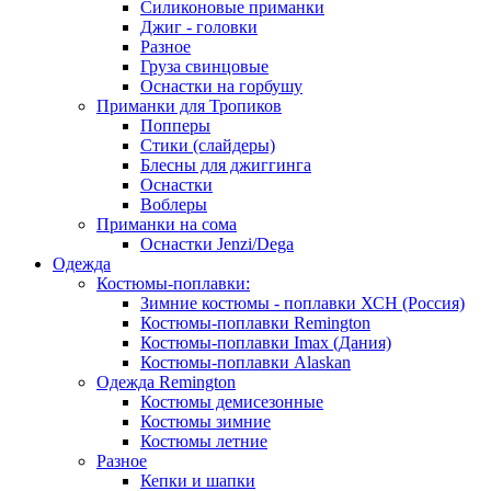
Силиконовые приманки
Джиг - головки
Разное
Груза свинцовые
Оснастки на горбушу
Приманки для Тропиков
Попперы
Стики (слайдеры)
Блесны для джиггинга
Оснастки
Воблеры
Приманки на сома
Оснастки Jenzi/Dega
Одежда
Костюмы-поплавки:
Зимние костюмы - поплавки ХСН (Россия)
Костюмы-поплавки Remington
Костюмы-поплавки Imax (Дания)
Костюмы-поплавки Alaskan
Одежда Remington
Костюмы демисезонные
Костюмы зимние
Костюмы летние
Разное
Кепки и шапки