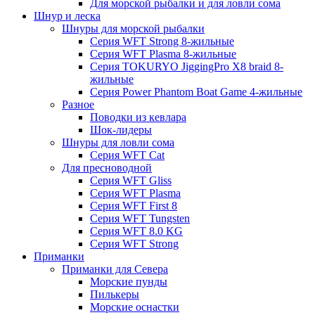
Для морской рыбалки и для ловли сома
Шнур и леска
Шнуры для морской рыбалки
Серия WFT Strong 8-жильные
Серия WFT Plasma 8-жильные
Серия TOKURYO JiggingPro X8 braid 8-
жильные
Серия Power Phantom Boat Game 4-жильные
Разное
Поводки из кевлара
Шок-лидеры
Шнуры для ловли сома
Серия WFT Cat
Для пресноводной
Серия WFT Gliss
Серия WFT Plasma
Серия WFT First 8
Серия WFT Tungsten
Серия WFT 8.0 KG
Серия WFT Strong
Приманки
Приманки для Севера
Морские пунды
Пилькеры
Морские оснастки