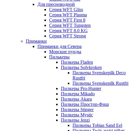
Для пресноводной
Серия WFT Gliss
Серия WFT Plasma
Серия WFT First 8
Серия WFT Tungsten
Серия WFT 8.0 KG
Серия WFT Strong
Приманки
Приманки для Севера
Морские пунды
Пилькеры
Пилкеры Fladen
Пилкеры Solvkroken
Пилкеры Svenskepilk Deco
Rustfri
Пилкеры Svenskepilk Rustfri
Пилкеры Pro-Hunter
Пилкеры Mikado
Пилкеры Akara
Пилкеры Простор-Фиш
Пилкеры Stinger
Пилкеры Mystic
Пилкеры Jenzi
Пилкеры Tobias Sand Eel
Пилкеры Twin-assist pilker