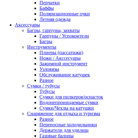
Перчатки
Баффы
Поляризационные очки
Летняя одежда
Аксессуары
Багры, гарпуны, захваты
Гарпуны / Успокоители
Багры
Инструменты
Плиеры (пассатижи)
Ножи / Акссесуары
Зажимной инструмент
Узловязы
Обслуживание катушек
Разное
Сумки / тубусы
Тубусы
Сумки для пилкеров/оснасток
Водонепроницаемые сумки
Сумки/Чехлы на катушки
Снаряжение для отдыха и туризма
Разное
Переносные холодильники
Держатели для удилищ
Газовые балоны