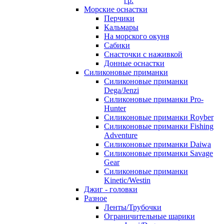
гр.
Морские оснастки
Перчики
Кальмары
На морского окуня
Сабики
Снасточки с наживкой
Донные оснастки
Силиконовые приманки
Силиконовые приманки
Dega/Jenzi
Силиконовые приманки Pro-
Hunter
Силиконовые приманки Royber
Силиконовые приманки Fishing
Adventure
Силиконовые приманки Daiwa
Силиконовые приманки Savage
Gear
Силиконовые приманки
Kinetic/Westin
Джиг - головки
Разное
Ленты/Трубочки
Ограничительные шарики