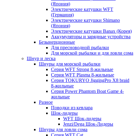
(Япония)
Электрические катушки WFT
(Германия)
Электрические катушки Shimano
(Япония)
Электрические катушки Banax (Корея)
Аккумуляторы и зарядные устройства
Безынерционные
Для пресноводной рыбалки
Для морской рыбалки и для ловли сома
Шнур и леска
Шнуры для морской рыбалки
Серия WFT Strong 8-жильные
Серия WFT Plasma 8-жильные
Серия TOKURYO JiggingPro X8 braid
8-жильные
Серия Power Phantom Boat Game 4-
жильные
Разное
Поводки из кевлара
Шок-лидеры
WFT Шок-лидеры
Jenzi/Dega Шок-Лидеры
Шнуры для ловли сома
Серия WFT Cat