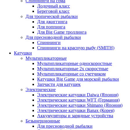
Спиннинги на сома
Лодочный класс
Береговой класс
Для тропической рыбалки
Для джиггинга
Для поппинга
Для Big Game троллинга
Для пресноводной рыбалки
Спиннинги
Спиннинги на красную рыбу (SMITH)
Катушки
Мультипликаторные
Мультипликаторные односкоростные
Мультипликаторные 2х скоростные
Мультипликаторные со счетчиком
Катушки Big Game для морской рыбалки
Запчасти для катушек
Электрические
Электрические катушки Daiwa (Япония)
Электрические катушки WFT (Германия)
Электрические катушки Shimano (Япония)
Электрические катушки Banax (Корея)
Аккумуляторы и зарядные устройства
Безынерционные
Для пресноводной рыбалки