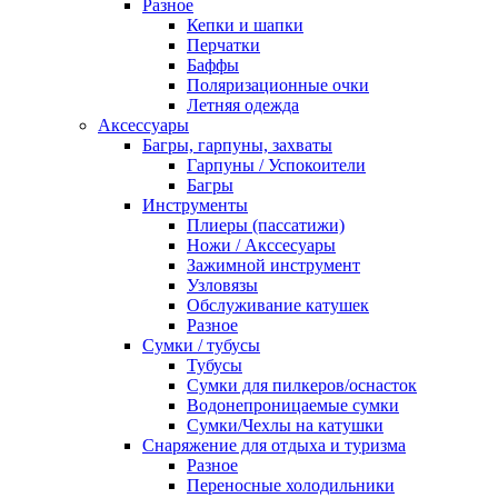
Разное
Кепки и шапки
Перчатки
Баффы
Поляризационные очки
Летняя одежда
Аксессуары
Багры, гарпуны, захваты
Гарпуны / Успокоители
Багры
Инструменты
Плиеры (пассатижи)
Ножи / Акссесуары
Зажимной инструмент
Узловязы
Обслуживание катушек
Разное
Сумки / тубусы
Тубусы
Сумки для пилкеров/оснасток
Водонепроницаемые сумки
Сумки/Чехлы на катушки
Снаряжение для отдыха и туризма
Разное
Переносные холодильники