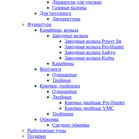
Держатели для удилищ
Газовые балоны
Для троллинга
Даунриггеры
Фурнитура
Карабины, кольца
Заводные кольца
Заводные кольца Power Jig
Заводные кольца Pro-Hunter
Заводные кольца Saikyo
Заводные кольца Kujira
Карабины
Вертлюги
Одинарные
Тройные
Крючки, тройники
Одинарные
Двойные
Крючки двойные Pro-Hunter
Крючки двойные VMC
Тройники
Обжимы
Средние обжимы
Рыболовные туры
Подарки