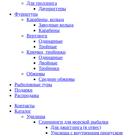
Для троллинга
Даунриггеры
Фурнитура
Карабины, кольца
Заводные кольца
Карабины
Вертлюги
Одинарные
Тройные
Крючки, тройники
Одинарные
Двойные
Тройники
Обжимы
Средние обжимы
Рыболовные туры
Подарки
Распродажа
Контакты
Каталог
Удилища
Спиннинги для морской рыбалки
Для джиггинга (в отвес)
Удилища с внутренним пропуском