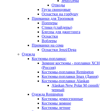
Jenzi/Dega
Отводы
Груза свинцовые
Оснастки на горбушу
Приманки для Тропиков
Попперы
Стики (слайдеры)
Блесны для джиггинга
Оснастки
Воблеры
Приманки на сома
Оснастки Jenzi/Dega
Одежда
Костюмы-поплавки:
Зимние костюмы - поплавки ХСН
(Россия)
Костюмы-поплавки Remington
Костюмы-поплавки Imax (Дания)
Костюмы-поплавки Alaskan
Alaskan New Polar M синий/
черный
Одежда Remington
Костюмы демисезонные
Костюмы зимние
Костюмы летние