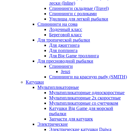
лески (Inline)
Спиннинги складные (Travel)
Спиннинги с роликами
Удилища для легкой рыбалки
Спиннинги на сома
Лодочный класс
Береговой класс
Для тропической рыбалки
Для джиггинга
Для поппинга
Для Big Game троллинга
Для пресноводной рыбалки
Спиннинги
Jenzi
Спиннинги на красную рыбу (SMITH)
Катушки
Мультипликаторные
Мультипликаторные односкоростные
Мультипликаторные 2х скоростные
Мультипликаторные со счетчиком
Катушки Big Game для морской
рыбалки
Запчасти для катушек
Электрические
Электрические катушки Daiwa